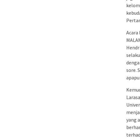
kelom
kebud
Pertan
Acara
MALAM
Hendri
selaku
dengan
sore. 
apapu
Kemudi
Larasa
Univer
menja
yang a
berhar
terhad