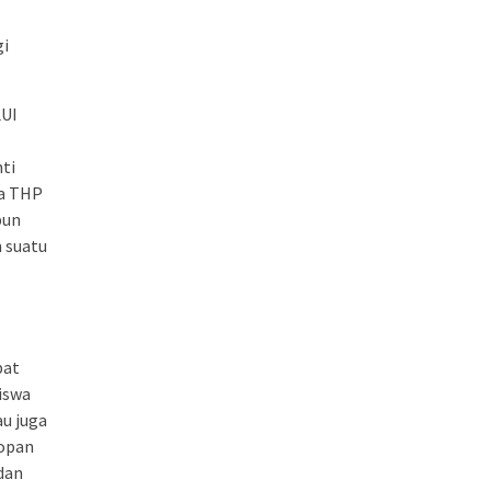
gi
UI
ti
wa THP
pun
n suatu
pat
iswa
au juga
sopan
 dan