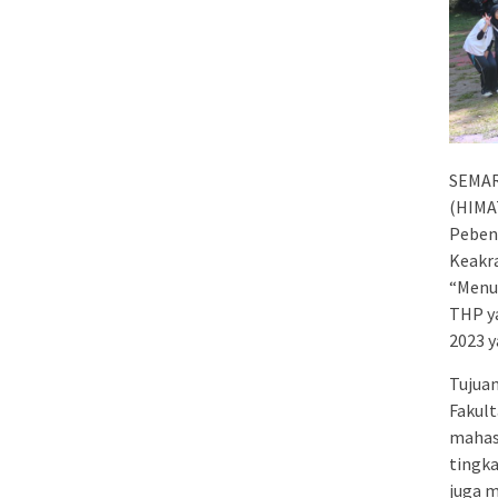
SEMAR
(HIMA
Peben
Keakr
“Menu
THP ya
2023 y
Tujuan
Fakul
mahas
tingka
juga m