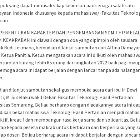
pok yang dapat merusak sikap kebersamaan senagai salah satu
ayaan Indonesia khususnya kepada mahasiswa/i Fakultas Teknolo
ian.
 PEBENTUKAN KARAKTER DAN PENGEMBANGAN SDM THP MELAL
 KEAKRABAN ini diawali dengan doa yang dipimpin oleh saudara
k Budi Lesmana, kemudian dilanjut sambutan dari Alfina Damayan
 Ketua Panitia. Ketua mengatakan acara ini diikuti oleh mahasis
 jumlah kurang lebih 65 orang dari angkatan 2022 baik pagi mau
Semoga acara ini dapat berjalan dengan lancar tanpa ada halanga
n.
an dilanjut sambutan sekaligus membuka acara dari ibu Ir. Dewi
ti, M. Si selaku wakil Dekan Fakultas Teknologi Hasil Pertanian
sitas Semarang. Beliau berharap dengan diadakannya acara ini da
dikan bekal mahasiswa Teknologi Hasil Pertanian menjadi mahas
ktif, kreatif dan membangun rasa kerja sama dan solidaritas. Beli
ap kepada peseta makrab untuk berbicara dan berperilaku yang 
ap dosen. Beliau berharap acara ini dapat berjalan dengan lancar