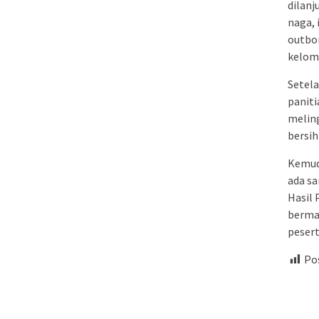
dilanj
naga, 
outbon
kelom
Setela
paniti
meling
bersih
Kemudi
ada sa
Hasil 
berman
pesert
Pos