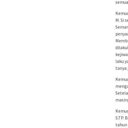
semua 
Kemudi
M. Si 
Semara
penya
Memban
dilak
kejiw
laku y
tanya
Kemudi
mengam
Setela
masin
Kemudi
S.TP. 
tahun 