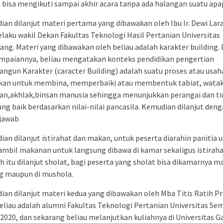
bisa mengikuti sampai akhir acara tanpa ada halangan suatu apa
an dilanjut materi pertama yang dibawakan oleh Ibu Ir. Dewi Lara
selaku wakil Dekan Fakultas Teknologi Hasil Pertanian Universitas
ng. Materi yang dibawakan oleh beliau adalah karakter building.
mpaiannya, beliau mengatakan konteks pendidikan pengertian
gun Karakter (caracter Building) adalah suatu proses atau usah
ukan untuk membina, memperbaiki atau membentuk tabiat, watak
aan,akhlak,binsan manusia sehingga menunjukkan perangai dan t
ang baik berdasarkan nilai-nilai pancasila. Kemudian dilanjut deng
 jawab
an dilanjut istirahat dan makan, untuk peserta diarahin panitia 
bil makanan untuk langsung dibawa di kamar sekaligus istiraha
h itu dilanjut sholat, bagi peserta yang sholat bisa dikamarnya m
g maupun di mushola.
an dilanjut materi kedua yang dibawakan oleh Mba Titis Ratih Pr
Beliau adalah alumni Fakultas Teknologi Pertanian Universitas S
2020, dan sekarang beliau melanjutkan kuliahnya di Universitas G