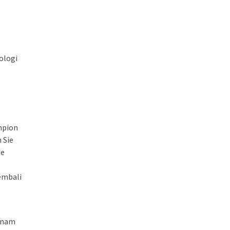
,
ologi
mpion
 Sie
ie
embali
senam