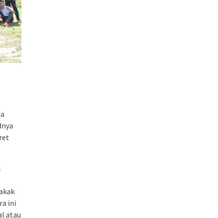
ma
dnya
ret
l
akak
a ini
al atau