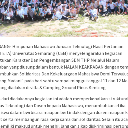
ANG- Himpunan Mahasiswa Jurusan Teknologi Hasil Pertanian
TETA) Universitas Semarang (USM) menyelengarakan kegiatan
tukan Karakter Dan Pengembangan SDM THP Melalui Malam
aban yang diusung dalam bentuk MALAM KEAKRABAN dengan te
mbuhkan Solidaritas Dan Kekeluargaan Mahasiswa Demi Terwuju
ng Madani” pada hari sabtu sampai minggu tanggal 11 dan 12 Ma
ang diadakan di villa & Camping Ground Pinus Kenteng.
 dari diadakannya kegiatan ini adalah memperkenalkan struktura
tas Teknologi dan Dosen kepada Mahasiswa, menumbuhkan etika
iswa dalam bwrbicara maupun bertindak dengan dosen maupun k
t serta membangun rasa kerja sama dan solidaritas. Selain itu acar
emiliki maksud untuk menghil.langkan sikap diskriminasi person