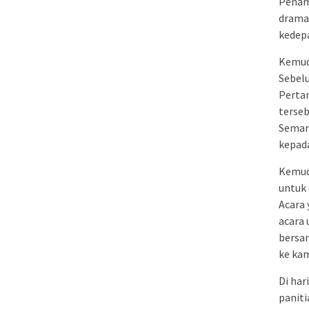
Penamp
drama 
kedepa
Kemudi
Sebelu
Pertan
terseb
Semar
kepad
Kemudi
untuk 
Acara 
acara 
bersam
ke kam
Di har
paniti