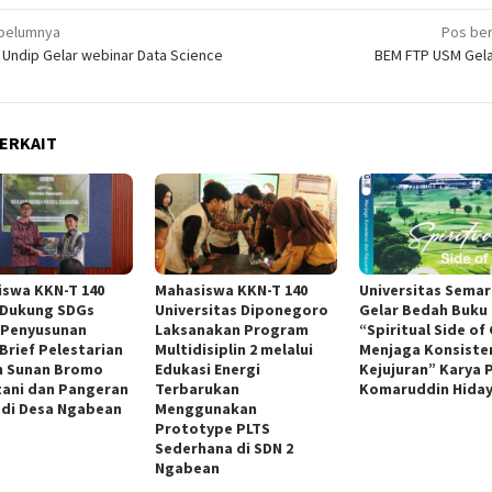
igasi
belumnya
Pos ber
 Undip Gelar webinar Data Science
BEM FTP USM Gel
ERKAIT
swa KKN-T 140
Mahasiswa KKN-T 140
Universitas Sema
 Dukung SDGs
Universitas Diponegoro
Gelar Bedah Buku
 Penyusunan
Laksanakan Program
“Spiritual Side of 
 Brief Pelestarian
Multidisiplin 2 melalui
Menjaga Konsiste
 Sunan Bromo
Edukasi Energi
Kejujuran” Karya P
ani dan Pangeran
Terbarukan
Komaruddin Hida
 di Desa Ngabean
Menggunakan
Prototype PLTS
Sederhana di SDN 2
Ngabean