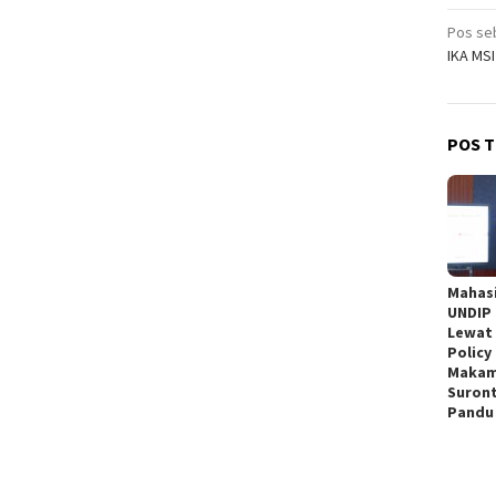
Nav
Pos se
IKA MSI
pos
POS T
Mahasi
UNDIP
Lewat
Policy
Makam
Suront
Pandu