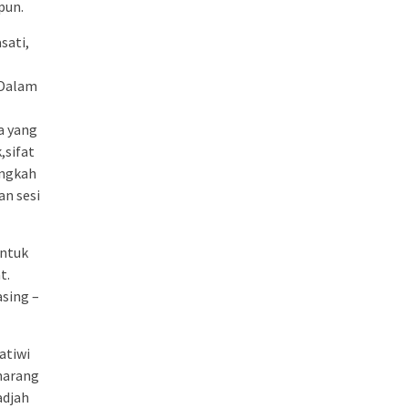
pun.
sati,
 Dalam
a yang
,sifat
ingkah
an sesi
untuk
t.
asing –
atiwi
emarang
adjah