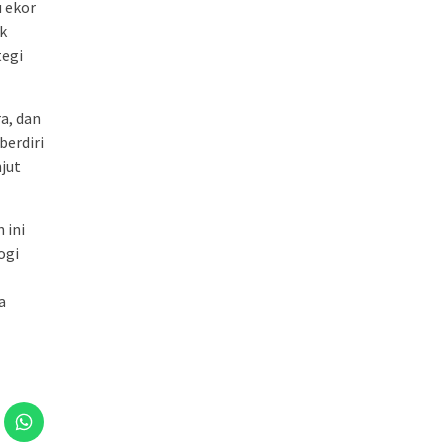
u ekor
k
tegi
ra, dan
berdiri
njut
 ini
ogi
a