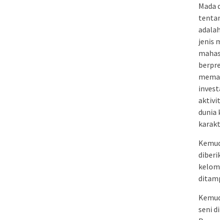
Mada 
tentan
adalah
jenis 
mahasi
berpr
meman
invest
aktiv
dunia
karakt
Kemudi
diberi
kelom
ditamp
Kemudi
seni d