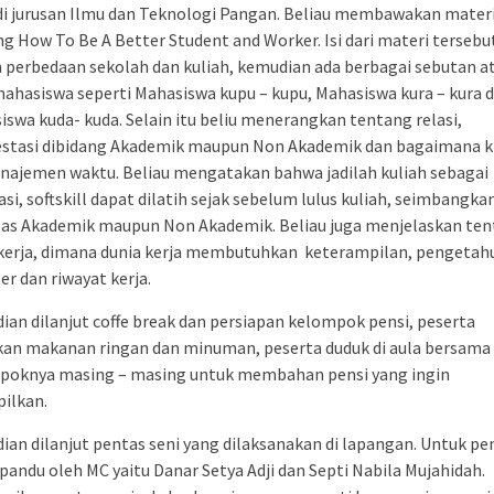
di jurusan Ilmu dan Teknologi Pangan. Beliau membawakan mater
g How To Be A Better Student and Worker. Isi dari materi tersebu
 perbedaan sekolah dan kuliah, kemudian ada berbagai sebutan a
mahasiswa seperti Mahasiswa kupu – kupu, Mahasiswa kura – kura 
swa kuda- kuda. Selain itu beliu menerangkan tentang relasi,
estasi dibidang Akademik maupun Non Akademik dan bagaimana k
ajemen waktu. Beliau mengatakan bahwa jadilah kuliah sebagai
asi, softskill dapat dilatih sejak sebelum lulus kuliah, seimbangka
itas Akademik maupun Non Akademik. Beliau juga menjelaskan te
 kerja, dimana dunia kerja membutuhkan keterampilan, pengetah
er dan riwayat kerja.
an dilanjut coffe break dan persiapan kelompok pensi, peserta
kan makanan ringan dan minuman, peserta duduk di aula bersama
poknya masing – masing untuk membahan pensi yang ingin
ilkan.
an dilanjut pentas seni yang dilaksanakan di lapangan. Untuk pe
ipandu oleh MC yaitu Danar Setya Adji dan Septi Nabila Mujahidah.