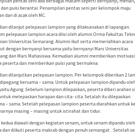
ilan pentas seni ada berbagai macam seperti bernyanyi, menari
dan puisi berantai. Penampilan pentas seni per kelompok maju
n dan di acak oleh MC.
an dilanjut pelepasan lampion yang dilaksanakan di lapangan.
m pelepasan lampion acara diisi oleh alumni Orma Fakultas Tekn
ian Universitas Semarang. Alumni ikut serta memeriahkan acara
ut dengan bernyanyi bersama yaitu bernyanyi Mars Universitas
ang dan Mars Mahasiswa. Kemudian alumni memberikan motivasi
a peserta dan memberikan puisi yang bermakna.
an dilanjutkan pelepasan lampion. Per kelompok diberikan 2 la
dipegang bersama – sama. Untuk pelepasan lampion dipandu oleh
yaitu Agung. Sebelum lampion dilepaskan, peserta diberi arahan s
untuk melepaskan harapan dan cita- cita. Setalah itu dilepaskan
a – sama. Setelah pelepasan lampion peserta diarahkan untuk k
arnya masing – masing untuk istirahat dan tidur.
i kedua diawali dengan kegiatan senam, untuk senam dipandu oleh
a dan diikuti peserta makrab dengan penuh semangat . Setelah 