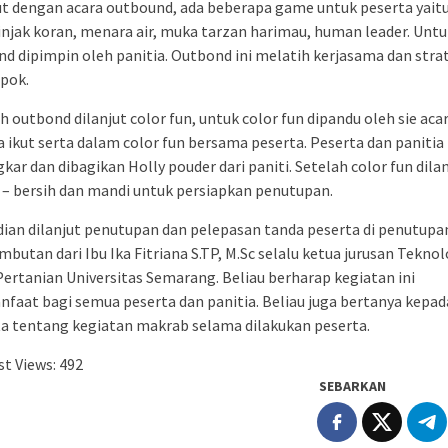
ut dengan acara outbound, ada beberapa game untuk peserta yait
injak koran, menara air, muka tarzan harimau, human leader. Untu
d dipimpin oleh panitia. Outbond ini melatih kerjasama dan stra
pok.
h outbond dilanjut color fun, untuk color fun dipandu oleh sie aca
a ikut serta dalam color fun bersama peserta. Peserta dan panitia 
kar dan dibagikan Holly pouder dari paniti. Setelah color fun dila
 – bersih dan mandi untuk persiapkan penutupan.
an dilanjut penutupan dan pelepasan tanda peserta di penutupan
mbutan dari Ibu Ika Fitriana S.TP, M.Sc selalu ketua jurusan Teknol
Pertanian Universitas Semarang. Beliau berharap kegiatan ini
faat bagi semua peserta dan panitia. Beliau juga bertanya kepad
a tentang kegiatan makrab selama dilakukan peserta.
t Views:
492
SEBARKAN