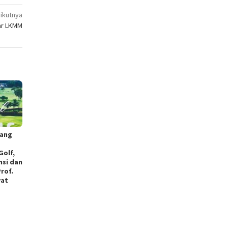
ikutnya
ar LKMM
rang
Golf,
nsi dan
rof.
yat