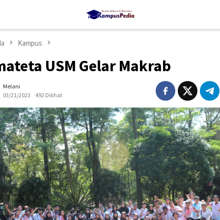
da
Kampus
mateta USM Gelar Makrab
Melani
03/21/2023
492 Dilihat