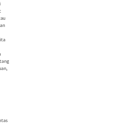
i
t
tau
dan
ita
n
ntang
uan,
ntas