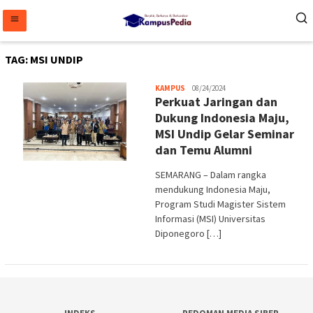
Loncat
ke
konten
TAG:
MSI UNDIP
Melani
KAMPUS
08/24/2024
Perkuat Jaringan dan
Dukung Indonesia Maju,
MSI Undip Gelar Seminar
dan Temu Alumni
SEMARANG – Dalam rangka
mendukung Indonesia Maju,
Program Studi Magister Sistem
Informasi (MSI) Universitas
Diponegoro […]