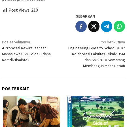
Post Views:
210
SEBARKAN
Navigasi
Pos sebelumnya
Pos berikutnya
4 Proposal Kewirausahaan
Engineering Goes to School 2026:
pos
Mahasiswa USM Lolos Didanai
Kolaborasi Fakultas Teknik USM
Kemdiktisaintek
dan SMK N 10 Semarang
Membangun Masa Depan
POS TERKAIT