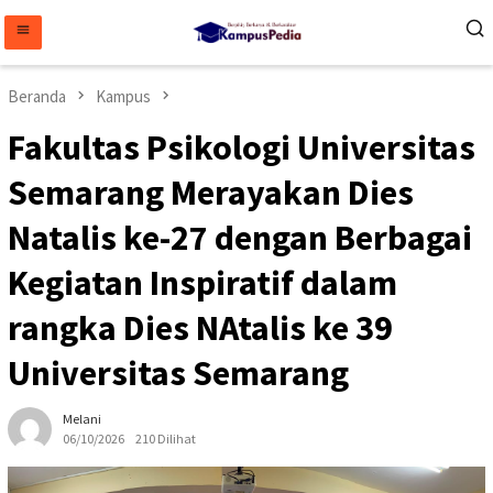
Loncat
ke
konten
Beranda
Kampus
Fakultas Psikologi Universitas
Semarang Merayakan Dies
Natalis ke-27 dengan Berbagai
Kegiatan Inspiratif dalam
rangka Dies NAtalis ke 39
Universitas Semarang
Melani
06/10/2026
210 Dilihat