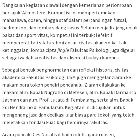
Rangkaian kegiatan diawali dengan kemeriahan perlombaan
bertajuk ‘Atmosfere’. Kompetisi ini mempertemukan
mahasiswa, dosen, hingga staf dalam pertandingan futsal,
badminton, dan lomba sidang kasus. Selain menjadi ajang unjuk
bakat dan sportivitas, kompetisi ini terbukti efektif
mempererat tali silaturahmi antar-civitas akademika. Tak
ketinggalan, lomba cipta
jingle
Fakultas Psikologi juga digelar
sebagai wadah kreativitas dan ekspresi budaya kampus.
Sebagai bentuk penghormatan dan refleksi historis, civitas
akademika Fakultas Psikologi USM juga menggelar ziarah ke
makam para tokoh pendiri pendahulu. Ziarah dilakukan ke
makam alm. Bapak Nugroho di Meteseh, alm. Bapak Darmanto
Jatman dan alm. Prof. Jutata di Tembalang, serta alm. Bapak
Edi Hendrarno di Pamularsih. Kegiatan ini ditujukan untuk
mengenang jasa dan dedikasi luar biasa para tokoh yang telah
meletakkan fondasi kuat bagi berdirinya fakultas.
Acara puncak Dies Natalis dihadiri oleh jajaran dosen,