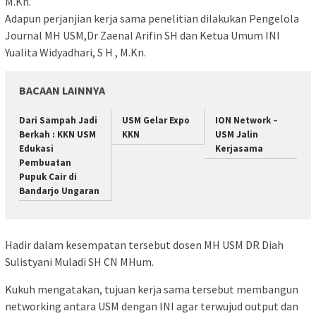
M.Kn.
Adapun perjanjian kerja sama penelitian dilakukan Pengelola
Journal MH USM,Dr Zaenal Arifin SH dan Ketua Umum INI
Yualita Widyadhari, S H , M.Kn.
BACAAN LAINNYA
Dari Sampah Jadi
USM Gelar Expo
ION Network –
Berkah : KKN USM
KKN
USM Jalin
Edukasi
Kerjasama
Pembuatan
Pupuk Cair di
Bandarjo Ungaran
Hadir dalam kesempatan tersebut dosen MH USM DR Diah
Sulistyani Muladi SH CN MHum.
Kukuh mengatakan, tujuan kerja sama tersebut membangun
networking antara USM dengan INI agar terwujud output dan