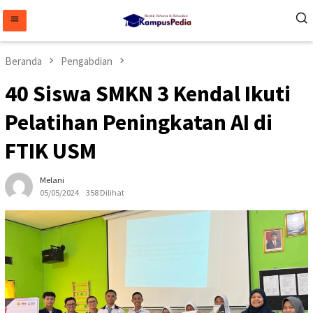
Loncat
ke
konten
Beranda
Pengabdian
40 Siswa SMKN 3 Kendal Ikuti
Pelatihan Peningkatan AI di
FTIK USM
Melani
05/05/2024
358 Dilihat