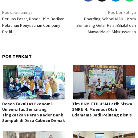
Navigasi
Pos sebelumnya
Pos berikutnya
Perluas Pasar, Dosen USM Berikan
Boarding School MAN 1 Kota
pos
Pelatihan Penyusunan Company
Semarang Gelar Halal Bihalal dan
Profil
Muwadda’ah Akhirussanah
POS TERKAIT
Dosen Fakultas Ekonomi
Tim PKM FTP USM Latih Siswa
Universitas Semarang
SMKN H. Moenadi Olah
Tingkatkan Peran Kader Bank
Edamame Jadi Peluang Bisnis
Sampah di Desa Cabean Demak