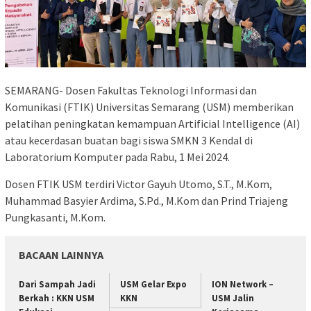
SEMARANG- Dosen Fakultas Teknologi Informasi dan
Komunikasi (FTIK) Universitas Semarang (USM) memberikan
pelatihan peningkatan kemampuan Artificial Intelligence (AI)
atau kecerdasan buatan bagi siswa SMKN 3 Kendal di
Laboratorium Komputer pada Rabu, 1 Mei 2024.
Dosen FTIK USM terdiri Victor Gayuh Utomo, S.T., M.Kom,
Muhammad Basyier Ardima, S.Pd., M.Kom dan Prind Triajeng
Pungkasanti, M.Kom.
BACAAN LAINNYA
Dari Sampah Jadi
USM Gelar Expo
ION Network –
Berkah : KKN USM
KKN
USM Jalin