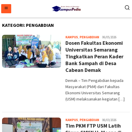
Loncat
ke
konten
KATEGORI:
PENGABDIAN
Melani
KAMPUS
,
PENGABDIAN
06/05/2026
Dosen Fakultas Ekonomi
Universitas Semarang
Tingkatkan Peran Kader
Bank Sampah di Desa
Cabean Demak
Demak – Tim Pengabdian kepada
Masyarakat (PkM) dari Fakultas
Ekonomi Universitas Semarang
(USM) melaksanakan kegiatan […]
Melani
KAMPUS
,
PENGABDIAN
06/03/2026
Tim PKM FTP USM Latih