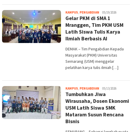
Melani
KAMPUS
,
PENGABDIAN
05/19/2026
Gelar PKM di SMA 1
Mranggen, Tim PKM USM
Latih Siswa Tulis Karya
Ilmiah Berbasis AI
DEMAK – Tim Pengabdian Kepada
Masyarakat (PKM) Universitas
Semarang (USM) menggelar
pelatihan karya tulis ilmiah […]
Melani
KAMPUS
,
PENGABDIAN
05/13/2026
Tumbuhkan Jiwa
Wirausaha, Dosen Ekonomi
USM Latih Siswa SMK
Mataram Susun Rencana
Bisnis
SEMARANG – Sebagai langkah nyata