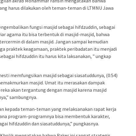
ggilan akrab Mohammaf Fahsin mengatakan bahwa
yang harus dilakukan oleh teman-teman di LTMNU Jawa
gembalikan fungsi masjid sebagai hifdzuddin, sebagai
r agama itu bisa terbentuk di masjid-masjid, bahwa
a tercermin di dalam masjid. Jangan sampai kemudian
ngga praktek keagamaan, praktek peribadatan itu menjadi
sebagai hifdzuddin itu harus kita laksanakan, ” ungkap
mesti memfungsikan masjid sebagai siasatuddunya, (0:54)
memakmurkan masjid. Umat itu merasakan dampak
reka akan tergantung dengan masjid karena masjid
ya,” sambungnya.
esan kepada teman-teman yang melaksanakan rapat kerja
mana program-programnya bisa membentuk karakter,
gai hifdzuddin dan siasatuddunya,” pungkasnya.
Kholik mengatakan bahwa Raker ini sangat strategis