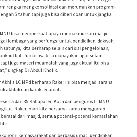
am rangka mengkonsolidasi dan merumuskan program-
ngah 5 tahun tapi juga bisa diberi doan untuk jangka
TMNU bisa memperkuat upaya memakmurkan masjid
gai lembaga yang berfungsi untuk pendidikan, dakwah,
satunya, kita berharap selain dari sisi pengelolaan,
laankhutbah Jumatnya bisa diupayakan agar selain
tapi juga materi muamalah yang juga aktual itu bisa
t,” ungkap Dr Abdul Kholik.
 Akhlis LC MPd berharap Raker ini bisa menjadi sarana
k akhlak dan karakter umat.
peserta dari 35 Kabupaten Kota dan pengurus LTMNU
gikuti Raker, mari kita bersama-sama menggarap
berasal dari masjid, semua potensi-potensi kemaslahan
hlis.
ekonomi kemasyarakat dan berbasis umat, pendidikan