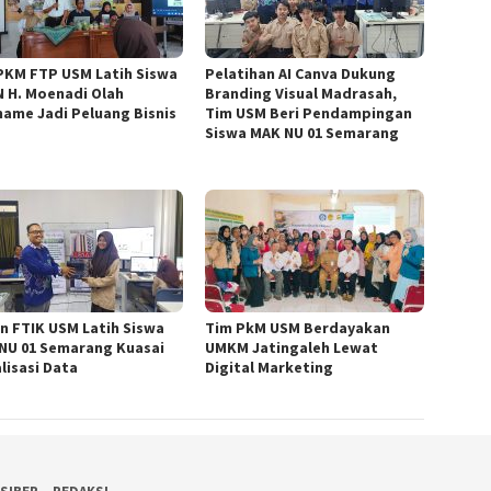
PKM FTP USM Latih Siswa
Pelatihan AI Canva Dukung
 H. Moenadi Olah
Branding Visual Madrasah,
ame Jadi Peluang Bisnis
Tim USM Beri Pendampingan
Siswa MAK NU 01 Semarang
n FTIK USM Latih Siswa
Tim PkM USM Berdayakan
NU 01 Semarang Kuasai
UMKM Jatingaleh Lewat
lisasi Data
Digital Marketing