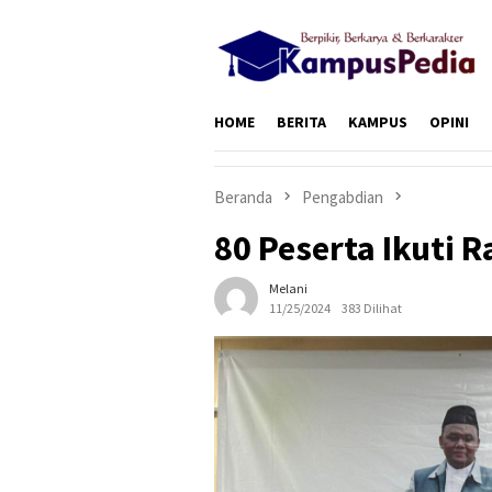
Loncat
ke
konten
HOME
BERITA
KAMPUS
OPINI
Beranda
Pengabdian
80 Peserta Ikuti 
Melani
11/25/2024
383 Dilihat