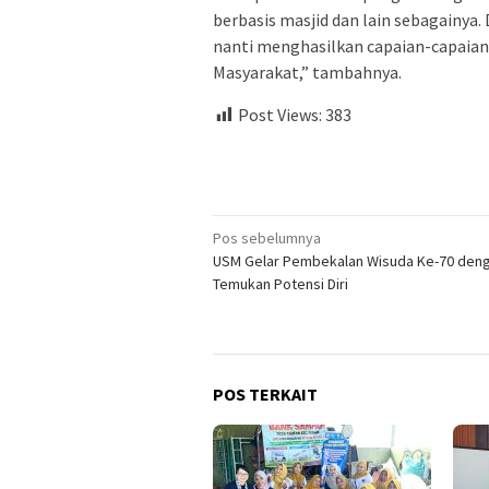
berbasis masjid dan lain sebagainy
nanti menghasilkan capaian-capaian
Masyarakat,” tambahnya.
Post Views:
383
Navigasi
Pos sebelumnya
USM Gelar Pembekalan Wisuda Ke-70 den
pos
Temukan Potensi Diri
POS TERKAIT