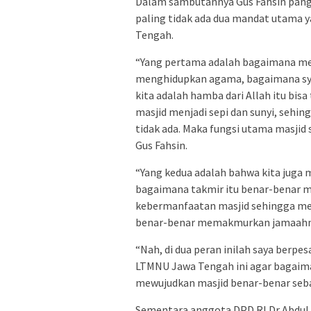
Dalam sambutannya Gus Fahsin pan
paling tidak ada dua mandat utama 
Tengah.
“Yang pertama adalah bagaimana men
menghidupkan agama, bagaimana syia
kita adalah hamba dari Allah itu bis
masjid menjadi sepi dan sunyi, sehi
tidak ada. Maka fungsi utama masjid 
Gus Fahsin.
“Yang kedua adalah bahwa kita juga 
bagaimana takmir itu benar-benar 
kebermanfaatan masjid sehingga me
benar-benar memakmurkan jamaahn
“Nah, di dua peran inilah saya berp
LTMNU Jawa Tengah ini agar bagai
mewujudkan masjid benar-benar seba
Sementara anggota DPD RI Dr Abdul 