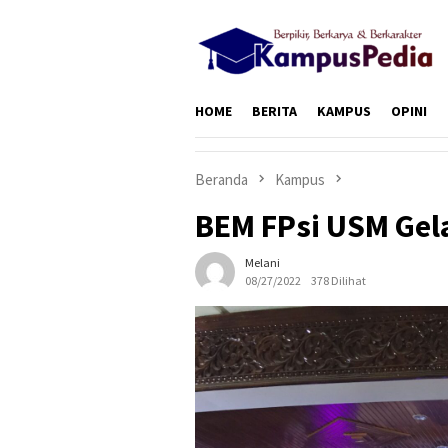
Loncat
ke
konten
HOME
BERITA
KAMPUS
OPINI
Beranda
Kampus
BEM FPsi USM Gel
Melani
08/27/2022
378 Dilihat