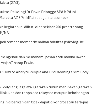
abtu (27/8).
kultas Psikologi Dr Erwin Erlangga SPd MPd ini
Maretta AZ SPsi MPsi sebagai narasumber.
kegiatan ini diikuti oleh sekitar 200 peserta yang
SMK/MA
njadi tempat memperkenalkan fakultas psikologi ke
tuk mengenali dan memahami pesan atau makna lawan
 wajah,” harap Erwin.
 “How to Analyze People and Find Meaning from Body
n Body language atau gerakan tubuh merupakan gerakan
 dilakukan dan tanpa ada rekayasa maupun kebohongan.
ngin diberikan dan tidak dapat dikontrol atau terlepas