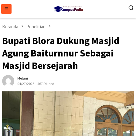
Loncat
ke
konten
Beranda
Penelitian
Bupati Blora Dukung Masjid
Agung Baiturnnur Sebagai
Masjid Bersejarah
Melani
04/27/2025
467 Dilihat