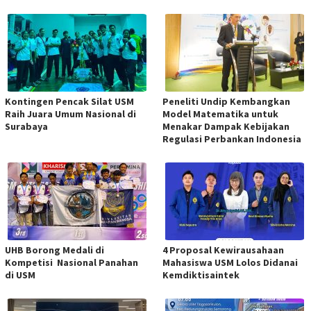
Kontingen Pencak Silat USM
Peneliti Undip Kembangkan
Raih Juara Umum Nasional di
Model Matematika untuk
Surabaya
Menakar Dampak Kebijakan
Regulasi Perbankan Indonesia
UHB Borong Medali di
4 Proposal Kewirausahaan
Kompetisi Nasional Panahan
Mahasiswa USM Lolos Didanai
di USM
Kemdiktisaintek