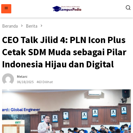
Loncat
ke
konten
Beranda
Berita
CEO Talk Jilid 4: PLN Icon Plus
Cetak SDM Muda sebagai Pilar
Indonesia Hijau dan Digital
Melani
06/18/2025
463 Dilihat