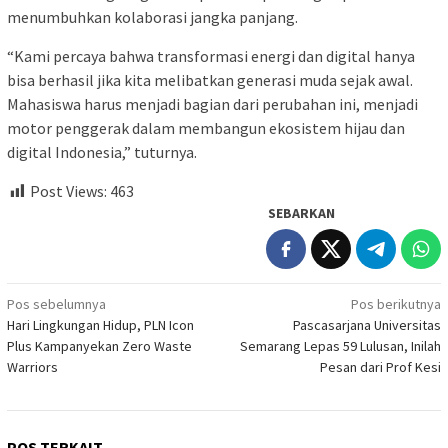
menumbuhkan kolaborasi jangka panjang.
“Kami percaya bahwa transformasi energi dan digital hanya
bisa berhasil jika kita melibatkan generasi muda sejak awal.
Mahasiswa harus menjadi bagian dari perubahan ini, menjadi
motor penggerak dalam membangun ekosistem hijau dan
digital Indonesia,” tuturnya.
Post Views:
463
SEBARKAN
Navigasi
Pos sebelumnya
Pos berikutnya
Hari Lingkungan Hidup, PLN Icon
Pascasarjana Universitas
pos
Plus Kampanyekan Zero Waste
Semarang Lepas 59 Lulusan, Inilah
Warriors
Pesan dari Prof Kesi
POS TERKAIT