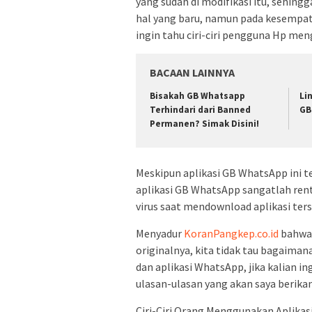
yang sudah di modifikasi itu, sehi
hal yang baru, namun pada kesempata
ingin tahu ciri-ciri pengguna Hp men
BACAAN LAINNYA
Bisakah GB Whatsapp
Li
Terhindari dari Banned
GB
Permanen? Simak Disini!
Meskipun aplikasi GB WhatsApp ini 
aplikasi GB WhatsApp sangatlah ren
virus saat mendownload aplikasi ters
Menyadur
KoranPangkep.co.id
bahwa 
originalnya, kita tidak tau bagaim
dan aplikasi WhatsApp, jika kalian i
ulasan-ulasan yang akan saya berikan 
Ciri-Ciri Orang Menggunakan Aplika