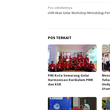
Navigasi
Pos sebelumnya
USM Akan Gelar Workshop Metodologi Pene
pos
POS TERKAIT
PMI Kota Semarang Gelar
Mend
Harmonisasi Kurikulum PMR
Yuli
dan KSR
Undi
Utam