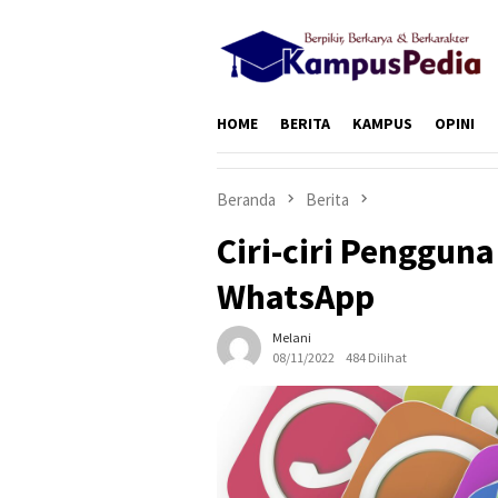
Loncat
ke
konten
HOME
BERITA
KAMPUS
OPINI
Beranda
Berita
Ciri-ciri Penggun
WhatsApp
Melani
08/11/2022
484 Dilihat