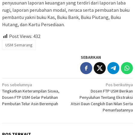
penyusunan laporan keuangan yang terdiri dari laporan laba
rugi, laporan perubahan modal, neraca serta pembuatan buku
pembantu yakni buku Kas, Buku Bank, Buku Piutang, Buku
Hutang, dan Kartu Persediaan.
Post Views:
432
USM Semarang
SEBARKAN
Navigasi
Pos sebelumnya
Pos berikutnya
Tingkatkan Keterampilan Siswa,
Dosen FTP USM Berikan
pos
Dosen FTP USM Gelar Pelatihan
Penyuluhan Tentang Ekstraksi
Pembutan Telur Asin Berempah
Atsiri Daun Cengkih Dan Nilan Serta
Pemanfaatannya
POS TERKAIT