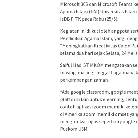
Microsoft 365 dan Microsoft Teams 
Agama Islam (PAI) Universitas Islam
IsDB FITK pada Rabu (25/5).
Kegiatan ini diikuti oleh anggota s
Pendidikan Agama Islam, yang mengg
“Meningkatkan Kreativitas Calon Pe
selama dua hari sejak Selasa, 24 Mei 
Saiful Hadi ST MKOM mengatakan set
masing-masing tinggal bagaimana ki
perkembangan zaman.
“Ada google classroom, google meet,
platform lain untuk elearning, tent
contoh aplikasi zoom memilki keleb
di Amerika zoom memilki omset yang 
mengoreksi tugas seperti di google 
Puskom USM.