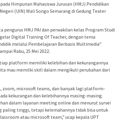
kepada Himpunan Mahasiswa Jurusan (HMJ) Pendidikan
 Negeri (UIN) Wali Songo Semarang di Gedung Teater
erta pengurus HMJ PAI dan perwakilan kelas Program Studi
elar Digital Training Of Teacher, dengan tema
ndidik melalui Pembelajaran Berbasis Multimedia”
sampai Rabu, 25 Mei 2022.
iap platform memiliki kelebihan dan kekurangannya
ta mau memilki skill dalam mengikuti perubahan dari
 zoom, microsoft teams, dan banyak lagi platform-
u ada kekurangan dan kelebihannya masing-masing.
ihan dalam layanan meeting online dan menurut survei
paling tinggi, tetapi kelemahannya tidak bisa untuk
classroom atau microsoft team,” ucap kepala UPT