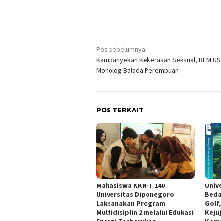
Navigasi
Pos sebelumnya
Kampanyekan Kekerasan Seksual, BEM US
pos
Monolog Balada Perempuan
POS TERKAIT
Mahasiswa KKN-T 140
Univ
Universitas Diponegoro
Beda
Laksanakan Program
Golf
Multidisiplin 2 melalui Edukasi
Keju
Energi Terbarukan
Koma