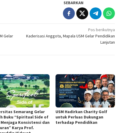
SEBARKAN
Pos berikutnya
M Gelar
Kaderisasi Anggota, Mapala USM Gelar Pendidikan
Lanjutan
ersitas Semarang Gelar
USM Hadirkan Charity Golf
h Buku “Spiritual Side of
untuk Perluas Dukungan
, Menjaga Konsistensi dan
terhadap Pendidikan
juran” Karya Prof.
ruddin Hidayat