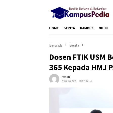
Loncat
ke
konten
HOME
BERITA
KAMPUS
OPINI
Beranda
Berita
Dosen FTIK USM Be
365 Kepada HMJ P
Melani
05/25/2022
502 Dilihat