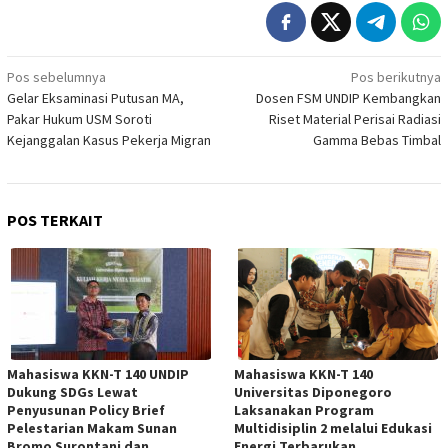
Navigasi
Pos sebelumnya
Pos berikutnya
Gelar Eksaminasi Putusan MA,
Dosen FSM UNDIP Kembangkan
pos
Pakar Hukum USM Soroti
Riset Material Perisai Radiasi
Kejanggalan Kasus Pekerja Migran
Gamma Bebas Timbal
POS TERKAIT
Mahasiswa KKN-T 140 UNDIP
Mahasiswa KKN-T 140
Dukung SDGs Lewat
Universitas Diponegoro
Penyusunan Policy Brief
Laksanakan Program
Pelestarian Makam Sunan
Multidisiplin 2 melalui Edukasi
Bromo Surontani dan
Energi Terbarukan