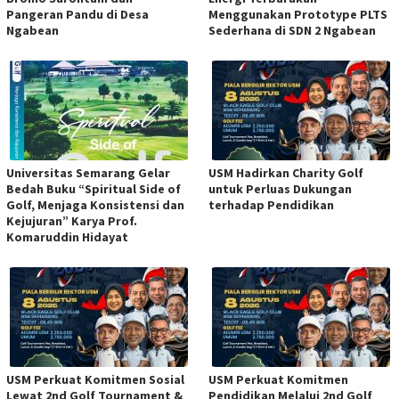
Pangeran Pandu di Desa
Menggunakan Prototype PLTS
Ngabean
Sederhana di SDN 2 Ngabean
Universitas Semarang Gelar
USM Hadirkan Charity Golf
Bedah Buku “Spiritual Side of
untuk Perluas Dukungan
Golf, Menjaga Konsistensi dan
terhadap Pendidikan
Kejujuran” Karya Prof.
Komaruddin Hidayat
USM Perkuat Komitmen Sosial
USM Perkuat Komitmen
Lewat 2nd Golf Tournament &
Pendidikan Melalui 2nd Golf