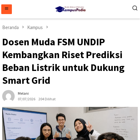
Loncat
ke
konten
Beranda
Kampus
Dosen Muda FSM UNDIP
Kembangkan Riset Prediksi
Beban Listrik untuk Dukung
Smart Grid
Melani
07/07/2026
204 Dilihat