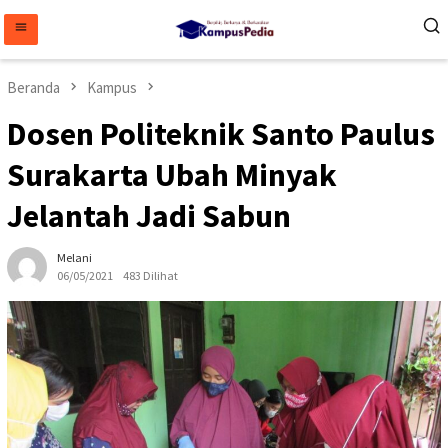
Loncat
ke
konten
Beranda
Kampus
Dosen Politeknik Santo Paulus
Surakarta Ubah Minyak
Jelantah Jadi Sabun
Melani
06/05/2021
483 Dilihat