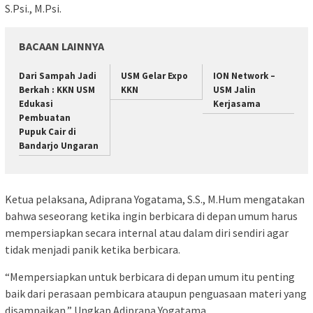
S.Psi., M.Psi.
BACAAN LAINNYA
Dari Sampah Jadi
USM Gelar Expo
ION Network –
Berkah : KKN USM
KKN
USM Jalin
Edukasi
Kerjasama
Pembuatan
Pupuk Cair di
Bandarjo Ungaran
Ketua pelaksana, Adiprana Yogatama, S.S., M.Hum mengatakan
bahwa seseorang ketika ingin berbicara di depan umum harus
mempersiapkan secara internal atau dalam diri sendiri agar
tidak menjadi panik ketika berbicara.
“Mempersiapkan untuk berbicara di depan umum itu penting
baik dari perasaan pembicara ataupun penguasaan materi yang
disampaikan,” Ungkap Adiprana Yogatama.