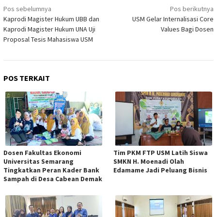
Navigasi
Pos sebelumnya
Pos berikutnya
Kaprodi Magister Hukum UBB dan
USM Gelar Internalisasi Core
pos
Kaprodi Magister Hukum UNA Uji
Values Bagi Dosen
Proposal Tesis Mahasiswa USM
POS TERKAIT
Dosen Fakultas Ekonomi
Tim PKM FTP USM Latih Siswa
Universitas Semarang
SMKN H. Moenadi Olah
Tingkatkan Peran Kader Bank
Edamame Jadi Peluang Bisnis
Sampah di Desa Cabean Demak