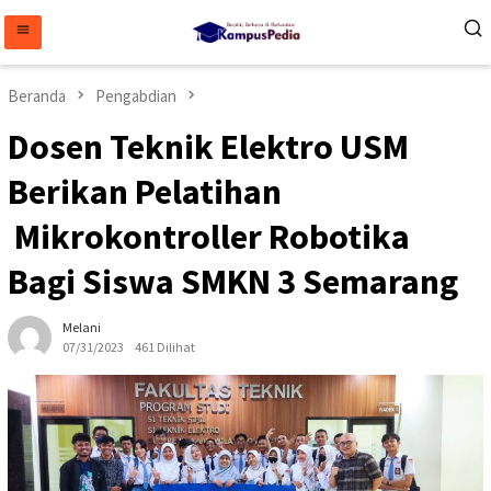
Loncat
ke
konten
Beranda
Pengabdian
Dosen Teknik Elektro USM
Berikan Pelatihan
Mikrokontroller Robotika
Bagi Siswa SMKN 3 Semarang
Melani
07/31/2023
461 Dilihat