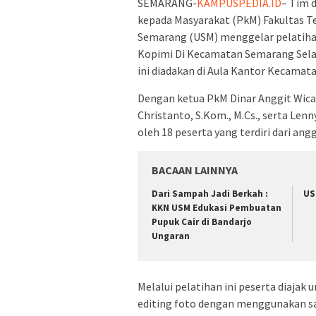
SEMARANG-
KAMPUSPEDIA.ID
– Tim 
kepada Masyarakat (PkM) Fakultas Te
Semarang (USM) menggelar pelatiha
Kopimi Di Kecamatan Semarang Selat
ini diadakan di Aula Kantor Kecamat
Dengan ketua PkM Dinar Anggit Wica
Christanto, S.Kom., M.Cs., serta Lenn
oleh 18 peserta yang terdiri dari an
BACAAN LAINNYA
Dari Sampah Jadi Berkah :
US
KKN USM Edukasi Pembuatan
Pupuk Cair di Bandarjo
Ungaran
Melalui pelatihan ini peserta diaja
editing foto dengan menggunakan sala