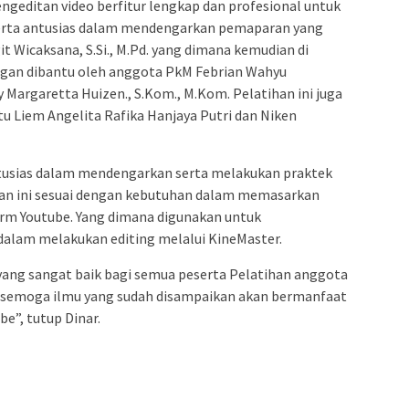
engeditan video berfitur lengkap dan profesional untuk
serta antusias dalam mendengarkan pemaparan yang
t Wicaksana, S.Si., M.Pd. yang dimana kemudian di
ngan dibantu oleh anggota PkM Febrian Wahyu
y Margaretta Huizen., S.Kom., M.Kom. Pelatihan ini juga
 Liem Angelita Rafika Hanjaya Putri dan Niken
antusias dalam mendengarkan serta melakukan praktek
han ini sesuai dengan kebutuhan dalam memasarkan
rm Youtube. Yang dimana digunakan untuk
dalam melakukan editing melalui KineMaster.
yang sangat baik bagi semua peserta Pelatihan anggota
n semoga ilmu yang sudah disampaikan akan bermanfaat
e”, tutup Dinar.