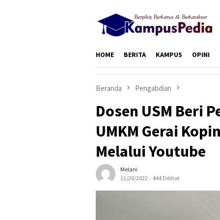
Loncat
ke
konten
HOME
BERITA
KAMPUS
OPINI
Beranda
Pengabdian
Dosen USM Beri Pe
UMKM Gerai Kopim
Melalui Youtube
Melani
11/20/2022
444 Dilihat