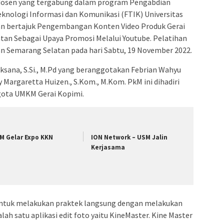
dosen yang tergabung dalam program Pengabdian
knologi Informasi dan Komunikasi (FTIK) Universitas
n bertajuk Pengembangan Konten Video Produk Gerai
an Sebagai Upaya Promosi Melalui Youtube. Pelatihan
an Semarang Selatan pada hari Sabtu, 19 November 2022.
ksana, S.Si., M.Pd yang beranggotakan Febrian Wahyu
y Margaretta Huizen., S.Kom., M.Kom. PkM ini dihadiri
ggota UMKM Gerai Kopimi.
M Gelar Expo KKN
ION Network – USM Jalin
Kerjasama
k untuk melakukan praktek langsung dengan melakukan
h satu aplikasi edit foto yaitu KineMaster. Kine Master