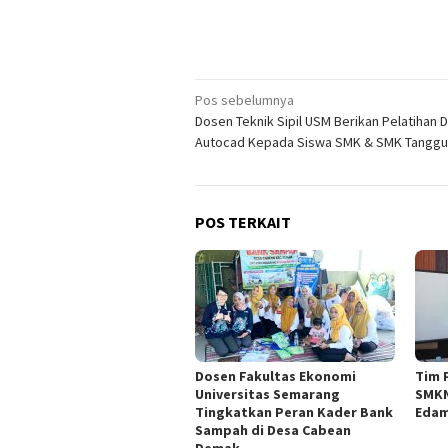
Navigasi
Pos sebelumnya
Dosen Teknik Sipil USM Berikan Pelatihan 
pos
Autocad Kepada Siswa SMK & SMK Tanggu
POS TERKAIT
Dosen Fakultas Ekonomi
Tim 
Universitas Semarang
SMKN
Tingkatkan Peran Kader Bank
Edam
Sampah di Desa Cabean
Demak