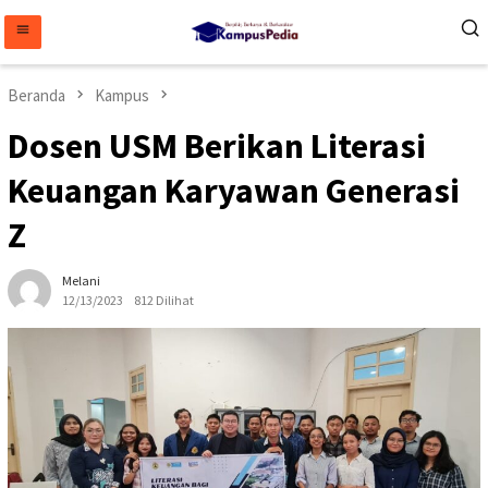
Loncat
ke
konten
Beranda
Kampus
Dosen USM Berikan Literasi
Keuangan Karyawan Generasi
Z
Melani
12/13/2023
812 Dilihat