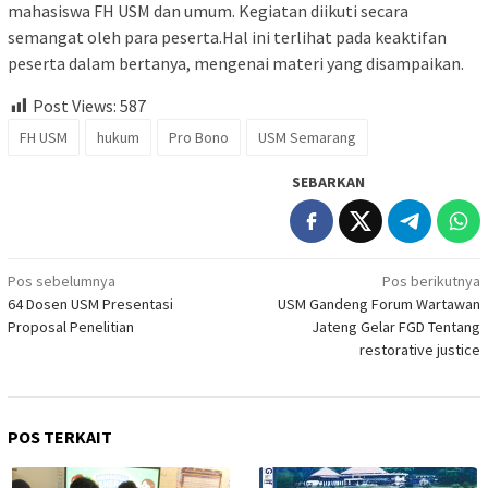
mahasiswa FH USM dan umum. Kegiatan diikuti secara
semangat oleh para peserta.Hal ini terlihat pada keaktifan
peserta dalam bertanya, mengenai materi yang disampaikan.
Post Views:
587
FH USM
hukum
Pro Bono
USM Semarang
SEBARKAN
Navigasi
Pos sebelumnya
Pos berikutnya
64 Dosen USM Presentasi
USM Gandeng Forum Wartawan
pos
Proposal Penelitian
Jateng Gelar FGD Tentang
restorative justice
POS TERKAIT