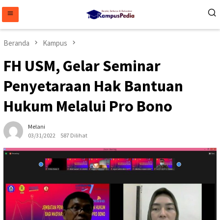
Loncat
ke
konten
Beranda
Kampus
FH USM, Gelar Seminar
Penyetaraan Hak Bantuan
Hukum Melalui Pro Bono
Melani
03/31/2022
587 Dilihat