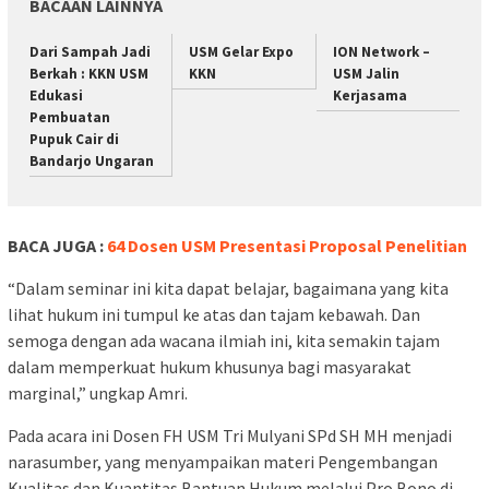
BACAAN LAINNYA
Dari Sampah Jadi
USM Gelar Expo
ION Network –
Berkah : KKN USM
KKN
USM Jalin
Edukasi
Kerjasama
Pembuatan
Pupuk Cair di
Bandarjo Ungaran
BACA JUGA :
64 Dosen USM Presentasi Proposal Penelitian
“Dalam seminar ini kita dapat belajar, bagaimana yang kita
lihat hukum ini tumpul ke atas dan tajam kebawah. Dan
semoga dengan ada wacana ilmiah ini, kita semakin tajam
dalam memperkuat hukum khusunya bagi masyarakat
marginal,” ungkap Amri.
Pada acara ini Dosen FH USM Tri Mulyani SPd SH MH menjadi
narasumber, yang menyampaikan materi Pengembangan
Kualitas dan Kuantitas Bantuan Hukum melalui Pro Bono di