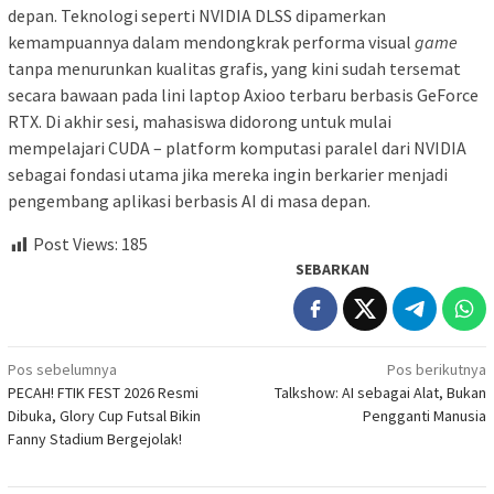
depan. Teknologi seperti NVIDIA DLSS dipamerkan
kemampuannya dalam mendongkrak performa visual
game
tanpa menurunkan kualitas grafis, yang kini sudah tersemat
secara bawaan pada lini laptop Axioo terbaru berbasis GeForce
RTX. Di akhir sesi, mahasiswa didorong untuk mulai
mempelajari CUDA – platform komputasi paralel dari NVIDIA
sebagai fondasi utama jika mereka ingin berkarier menjadi
pengembang aplikasi berbasis AI di masa depan.
Post Views:
185
SEBARKAN
Navigasi
Pos sebelumnya
Pos berikutnya
PECAH! FTIK FEST 2026 Resmi
Talkshow: AI sebagai Alat, Bukan
pos
Dibuka, Glory Cup Futsal Bikin
Pengganti Manusia
Fanny Stadium Bergejolak!