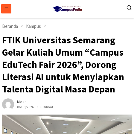
Loncat
ke
konten
Beranda
Kampus
FTIK Universitas Semarang
Gelar Kuliah Umum “Campus
EduTech Fair 2026”, Dorong
Literasi AI untuk Menyiapkan
Talenta Digital Masa Depan
Melani
06/30/2026
185 Dilihat