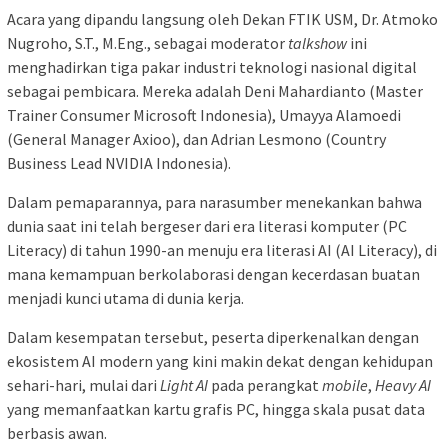
Acara yang dipandu langsung oleh Dekan FTIK USM, Dr. Atmoko
Nugroho, S.T., M.Eng., sebagai moderator
talkshow
ini
menghadirkan tiga pakar industri teknologi nasional digital
sebagai pembicara. Mereka adalah Deni Mahardianto (Master
Trainer Consumer Microsoft Indonesia), Umayya Alamoedi
(General Manager Axioo), dan Adrian Lesmono (Country
Business Lead NVIDIA Indonesia).
Dalam pemaparannya, para narasumber menekankan bahwa
dunia saat ini telah bergeser dari era literasi komputer (PC
Literacy) di tahun 1990-an menuju era literasi AI (AI Literacy), di
mana kemampuan berkolaborasi dengan kecerdasan buatan
menjadi kunci utama di dunia kerja.
Dalam kesempatan tersebut, peserta diperkenalkan dengan
ekosistem AI modern yang kini makin dekat dengan kehidupan
sehari-hari, mulai dari
Light AI
pada perangkat
mobile
,
Heavy AI
yang memanfaatkan kartu grafis PC, hingga skala pusat data
berbasis awan.