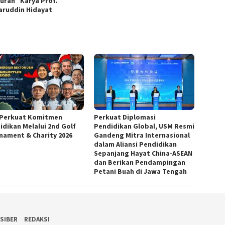
juran” Karya Prof.
ruddin Hidayat
Perkuat Komitmen
Perkuat Diplomasi
idikan Melalui 2nd Golf
Pendidikan Global, USM Resmi
nament & Charity 2026
Gandeng Mitra Internasional
dalam Aliansi Pendidikan
Sepanjang Hayat China-ASEAN
dan Berikan Pendampingan
Petani Buah di Jawa Tengah
SIBER
REDAKSI