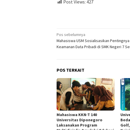
Post Views:
427
Navigasi
Pos sebelumnya
Mahasiswa USM Sosialisasikan Pentingnya
pos
Keamanan Data Pribadi di SMK Negeri 7 S
POS TERKAIT
Mahasiswa KKN-T 140
Univ
Universitas Diponegoro
Beda
Laksanakan Program
Golf