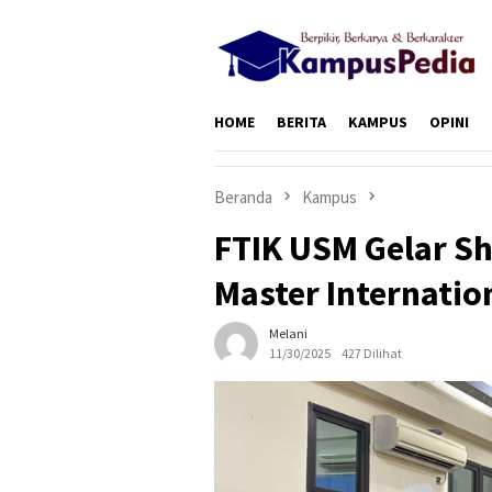
Loncat
ke
konten
HOME
BERITA
KAMPUS
OPINI
Beranda
Kampus
FTIK USM Gelar Sh
Master Internation
Melani
11/30/2025
427 Dilihat