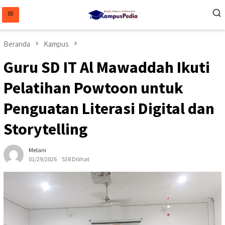
Loncat
ke
konten
Beranda
Kampus
Guru SD IT Al Mawaddah Ikuti
Pelatihan Powtoon untuk
Penguatan Literasi Digital dan
Storytelling
Melani
01/29/2026
538 Dilihat