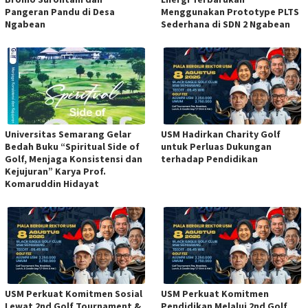
Pangeran Pandu di Desa
Menggunakan Prototype PLTS
Ngabean
Sederhana di SDN 2 Ngabean
Universitas Semarang Gelar
USM Hadirkan Charity Golf
Bedah Buku “Spiritual Side of
untuk Perluas Dukungan
Golf, Menjaga Konsistensi dan
terhadap Pendidikan
Kejujuran” Karya Prof.
Komaruddin Hidayat
USM Perkuat Komitmen Sosial
USM Perkuat Komitmen
Lewat 2nd Golf Tournament &
Pendidikan Melalui 2nd Golf