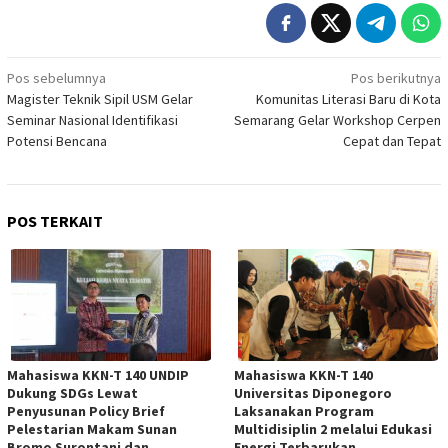
Navigasi
Pos sebelumnya
Pos berikutnya
Magister Teknik Sipil USM Gelar
Komunitas Literasi Baru di Kota
pos
Seminar Nasional Identifikasi
Semarang Gelar Workshop Cerpen
Potensi Bencana
Cepat dan Tepat
POS TERKAIT
Mahasiswa KKN-T 140 UNDIP
Mahasiswa KKN-T 140
Dukung SDGs Lewat
Universitas Diponegoro
Penyusunan Policy Brief
Laksanakan Program
Pelestarian Makam Sunan
Multidisiplin 2 melalui Edukasi
Bromo Surontani dan
Energi Terbarukan