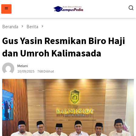
Loncat
ke
konten
Beranda
Berita
Gus Yasin Resmikan Biro Haji
dan Umroh Kalimasada
Melani
10/09/2025
768 Dilihat