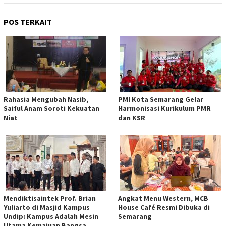
POS TERKAIT
Rahasia Mengubah Nasib,
PMI Kota Semarang Gelar
Saiful Anam Soroti Kekuatan
Harmonisasi Kurikulum PMR
Niat
dan KSR
Mendiktisaintek Prof. Brian
Angkat Menu Western, MCB
Yuliarto di Masjid Kampus
House Café Resmi Dibuka di
Undip: Kampus Adalah Mesin
Semarang
Utama Kemajuan Bangsa