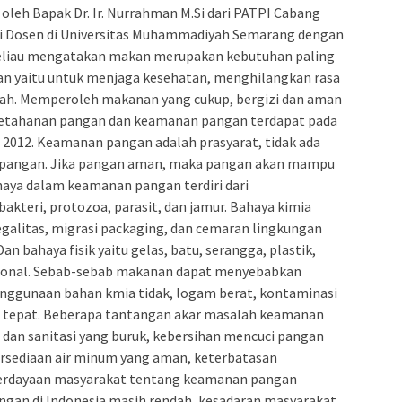
oleh Bapak Dr. Ir. Nurrahman M.Si dari PATPI Cabang
i Dosen di Universitas Muhammadiyah Semarang dengan
eliau mengatakan makan merupakan kebutuhan paling
gan yaitu untuk menjaga kesehatan, menghilangkan rasa
idah. Memperoleh makanan yang cukup, bergizi dan aman
i ketahanan pangan dan keamanan pangan terdapat pada
n 2012. Keamanan pangan adalah prasyarat, tidak ada
pangan. Jika pangan aman, maka pangan akan mampu
aya dalam keamanan pangan terdiri dari
bakteri, protozoa, parasit, dan jamur. Bahaya kimia
legalitas, migrasi packaging, dan cemaran lingkungan
Dan bahaya fisik yaitu gelas, batu, serangga, plastik,
ersonal. Sebab-sebab makanan dapat menyebabkan
penggunaan bahan kmia tidak, logam berat, kontaminasi
k tepat. Beberapa tantangan akar masalah keamanan
n dan sanitasi yang buruk, kebersihan mencuci pangan
ersediaan air minum yang aman, keterbatasan
mberdayaan masyarakat tentang keamanan pangan
gan di Indonesia masih rendah, kesadaran masyarakat