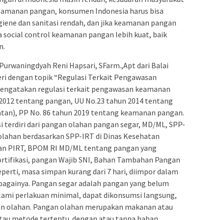
eamanan pangan, konsumen Indonesia harus bisa
igiene dan sanitasi rendah, dan jika keamanan pangan
social control keamanan pangan lebih kuat, baik
n.
Purwaningdyah Reni Hapsari, SFarm.,Apt dari Balai
dengan topik “Regulasi Terkait Pengawasan
engatakan regulasi terkait pengawasan keamanan
 2012 tentang pangan, UU No.23 tahun 2014 tentang
tan), PP No. 86 tahun 2019 tentang keamanan pangan.
i terdiri dari pangan olahan pangan segar, MD/ML, SPP-
n olahan berdasarkan SPP-IRT di Dinas Kesehatan
an PIRT, BPOM RI MD/ML tentang pangan yang
fortifikasi, pangan Wajib SNI, Bahan Tambahan Pangan
seperti, masa simpan kurang dari 7 hari, diimpor dalam
sebagainya. Pangan segar adalah pangan yang belum
mi perlakuan minimal, dapat dikonsumsi langsung,
an olahan. Pangan olahan merupakan makanan atau
atau metode tertentu dengan atau tanpa bahan