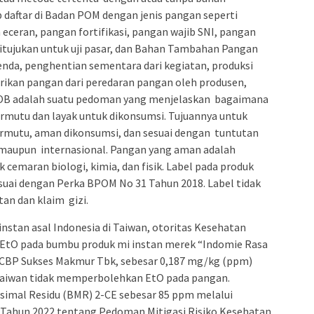
daftar di Badan POM dengan jenis pangan seperti
eceran, pangan fortifikasi, pangan wajib SNI, pangan
tujukan untuk uji pasar, dan Bahan Tambahan Pangan
denda, penghentian sementara dari kegiatan, produksi
rikan pangan dari peredaran pangan oleh produsen,
PPOB adalah suatu pedoman yang menjelaskan bagaimana
mutu dan layak untuk dikonsumsi. Tujuannya untuk
rmutu, aman dikonsumsi, dan sesuai dengan tuntutan
aupun internasional. Pangan yang aman adalah
 cemaran biologi, kimia, dan fisik. Label pada produk
esuai dengan Perka BPOM No 31 Tahun 2018. Label tidak
n dan klaim gizi.
nstan asal Indonesia di Taiwan, otoritas Kesehatan
 EtO pada bumbu produk mi instan merek “Indomie Rasa
 CBP Sukses Makmur Tbk, sebesar 0,187 mg/kg (ppm)
 Taiwan tidak memperbolehkan EtO pada pangan.
simal Residu (BMR) 2-CE sebesar 85 ppm melalui
ahun 2022 tentang Pedoman Mitigasi Risiko Kesehatan