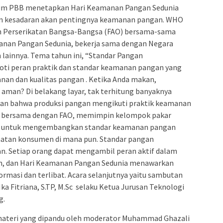
um PBB menetapkan Hari Keamanan Pangan Sedunia
n kesadaran akan pentingnya keamanan pangan. WHO
an Perserikatan Bangsa-Bangsa (FAO) bersama-sama
anan Pangan Sedunia, bekerja sama dengan Negara
ainnya. Tema tahun ini, “Standar Pangan
ti peran praktik dan standar keamanan pangan yang
an dan kualitas pangan . Ketika Anda makan,
man? Di belakang layar, tak terhitung banyaknya
kan bahwa produksi pangan mengikuti praktik keamanan
, bersama dengan FAO, memimpin kelompok pakar
ah untuk mengembangkan standar keamanan pangan
hatan konsumen di mana pun. Standar pangan
n. Setiap orang dapat mengambil peran aktif dalam
, dan Hari Keamanan Pangan Sedunia menawarkan
masi dan terlibat. Acara selanjutnya yaitu sambutan
ka Fitriana, S.TP, M.Sc selaku Ketua Jurusan Teknologi
g.
 materi yang dipandu oleh moderator Muhammad Ghazali