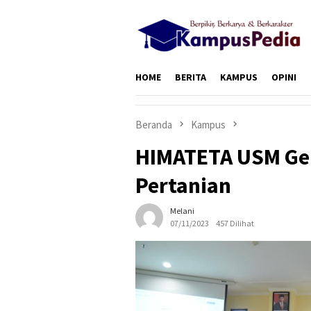
Loncat
ke
konten
HOME
BERITA
KAMPUS
OPINI
Beranda
Kampus
HIMATETA USM Gela
Pertanian
Melani
07/11/2023
457 Dilihat