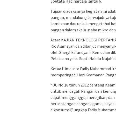
Joetata Hadihardaja lantai 6.
Tujuan diadakannya kegiatan ini a
pangan, mendukung terwujudnya tuj
kemitraan dan untuk mengetahui b
pangan dalam skala usaha mikro da
Acara KAJIAN TEKNOLOGI PERTANIAN
Rio Alamsyah dan dilanjut menyanyik
oleh Sheryl Esfandyani. Kemudian d
Pelaksana yaitu Septi Nabila Mujahid
Ketua Himateta Fadly Muhammad Irha
memperingati Hari Keamanan Pangan
“UU No 18 tahun 2012 tentang Keama
untuk mencegah Pangan dari kemungk
dapat mengganggu, merugikan, dan 
bertentangan dengan agama, keyaki
dikonsumsi,” ungkap Fadly Muhammad