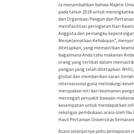
Ia menambahkan bahwa Majelis Um
pada tahun 2018 untuk meningkatka
dan Organisasi Pangan dan Pertani
memfasilitasi peringatan Hari Keam
Anggota dan pemangku kepentingan l
Menyelamatkan Kehidupan”, menyoro
ditetapkan, yang memastikan keaman
bagaimana Anda tahu makanan Anda a
orang yang terlibat dalam memasti
pangan yang telah ditetapkan. WHO
global dan memberikan saran ilmi
internasional guna melindungi kese
merupakan inti dari keamanan panga
mencegah penyakit bawaan makanan
kesempatan untuk mendapatkan infor
sekaligus pembukaan acara oleh Ibu I
Hasil Pertanian Universitas Semaran
Acara selanjutnya yaitu pemaparan