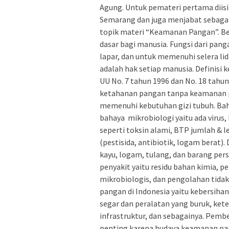
Agung. Untuk pemateri pertama diisi 
Semarang dan juga menjabat sebaga
topik materi “Keamanan Pangan”. B
dasar bagi manusia. Fungsi dari pan
lapar, dan untuk memenuhi selera l
adalah hak setiap manusia. Definis
UU No. 7 tahun 1996 dan No. 18 tahu
ketahanan pangan tanpa keamanan 
memenuhi kebutuhan gizi tubuh. Bah
bahaya mikrobiologi yaitu ada virus, 
seperti toksin alami, BTP jumlah & 
(pestisida, antibiotik, logam berat). 
kayu, logam, tulang, dan barang p
penyakit yaitu residu bahan kimia, 
mikrobiologis, dan pengolahan tida
pangan di Indonesia yaitu kebersiha
segar dan peralatan yang buruk, ket
infrastruktur, dan sebagainya. Pe
penting karena budaya keamanan pan