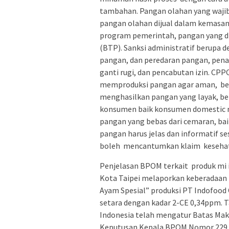
tambahan. Pangan olahan yang wajib 
pangan olahan dijual dalam kemasan 
program pemerintah, pangan yang di
(BTP). Sanksi administratif berupa 
pangan, dan peredaran pangan, pena
ganti rugi, dan pencabutan izin. C
memproduksi pangan agar aman, ber
menghasilkan pangan yang layak, be
konsumen baik konsumen domestic m
pangan yang bebas dari cemaran, baik
pangan harus jelas dan informatif s
boleh mencantumkan klaim kesehata
Penjelasan BPOM terkait produk mi i
Kota Taipei melaporkan keberadaan
Ayam Spesial” produksi PT Indofood
setara dengan kadar 2-CE 0,34ppm.
Indonesia telah mengatur Batas Mak
Keputusan Kepala BPOM Nomor 229 T