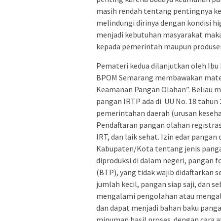
masih rendah tentang pentingnya k
melindungi dirinya dengan kondisi h
menjadi kebutuhan masyarakat maka 
kepada pemerintah maupun produse
Pemateri kedua dilanjutkan oleh Ibu 
BPOM Semarang membawakan materi 
Keamanan Pangan Olahan”. Beliau m
pangan IRTP ada di UU No. 18 tahun
pemerintahan daerah (urusan keseha
Pendaftaran pangan olahan registras
IRT, dan laik sehat. Izin edar panga
Kabupaten/Kota tentang jenis pang
diproduksi di dalam negeri, pangan 
(BTP), yang tidak wajib didaftarkan 
jumlah kecil, pangan siap saji, dan 
mengalami pengolahan atau mengala
dan dapat menjadi bahan baku pang
minuman hasil proses dengan cara 