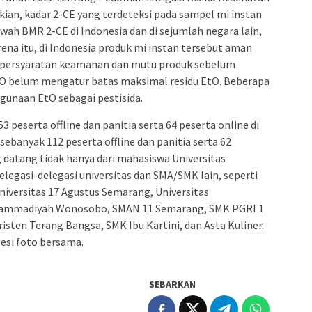
ian, kadar 2-CE yang terdeteksi pada sampel mi instan
awah BMR 2-CE di Indonesia dan di sejumlah negara lain,
ena itu, di Indonesia produk mi instan tersebut aman
 persyaratan keamanan dan mutu produk sebelum
FAO belum mengatur batas maksimal residu EtO. Beberapa
unaan EtO sebagai pestisida.
53 peserta offline dan panitia serta 64 peserta online di
sebanyak 112 peserta offline dan panitia serta 62
g datang tidak hanya dari mahasiswa Universitas
elegasi-delegasi universitas dan SMA/SMK lain, seperti
iversitas 17 Agustus Semarang, Universitas
mmadiyah Wonosobo, SMAN 11 Semarang, SMK PGRI 1
ten Terang Bangsa, SMK Ibu Kartini, dan Asta Kuliner.
esi foto bersama.
SEBARKAN