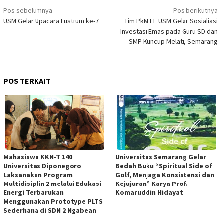
Navigasi
Pos sebelumnya
Pos berikutnya
USM Gelar Upacara Lustrum ke-7
Tim PkM FE USM Gelar Sosialiasi
pos
Investasi Emas pada Guru SD dan
SMP Kuncup Melati, Semarang
POS TERKAIT
Mahasiswa KKN-T 140
Universitas Semarang Gelar
Universitas Diponegoro
Bedah Buku “Spiritual Side of
Laksanakan Program
Golf, Menjaga Konsistensi dan
Multidisiplin 2 melalui Edukasi
Kejujuran” Karya Prof.
Energi Terbarukan
Komaruddin Hidayat
Menggunakan Prototype PLTS
Sederhana di SDN 2 Ngabean