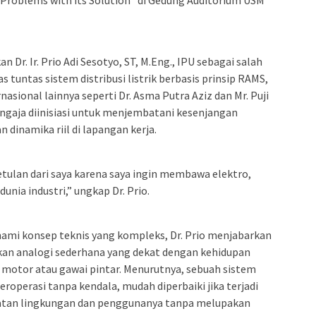
l Problems with its Solution” di Gedung Auditorium USM
 Dr. Ir. Prio Adi Sesotyo, ST, M.Eng., IPU sebagai salah
tuntas sistem distribusi listrik berbasis prinsip RAMS,
sional lainnya seperti Dr. Asma Putra Aziz dan Mr. Puji
engaja diinisiasi untuk menjembatani kesenjangan
 dinamika riil di lapangan kerja.
betulan dari saya karena saya ingin membawa elektro,
unia industri,” ungkap Dr. Prio.
i konsep teknis yang kompleks, Dr. Prio menjabarkan
n analogi sederhana yang dekat dengan kehidupan
 motor atau gawai pintar. Menurutnya, sebuah sistem
beroperasi tanpa kendala, mudah diperbaiki jika terjadi
atan lingkungan dan penggunanya tanpa melupakan