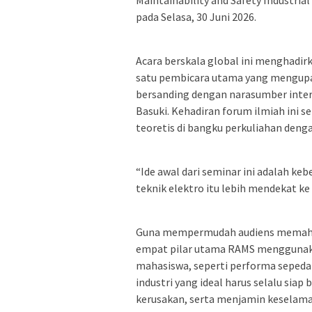
Maintainability and Safety Industria
pada Selasa, 30 Juni 2026.
Acara berskala global ini menghadirkan
satu pembicara utama yang mengupas 
bersanding dengan narasumber interna
Basuki. Kehadiran forum ilmiah ini s
teoretis di bangku perkuliahan dengan
“Ide awal dari seminar ini adalah ke
teknik elektro itu lebih mendekat ke d
Guna mempermudah audiens memaham
empat pilar utama RAMS menggunaka
mahasiswa, seperti performa sepeda
industri yang ideal harus selalu siap 
kerusakan, serta menjamin keselam