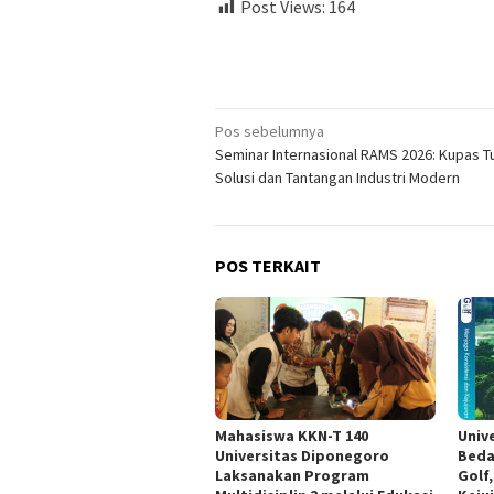
Post Views:
164
Navigasi
Pos sebelumnya
Seminar Internasional RAMS 2026: Kupas T
pos
Solusi dan Tantangan Industri Modern
POS TERKAIT
Mahasiswa KKN-T 140
Univ
Universitas Diponegoro
Beda
Laksanakan Program
Golf