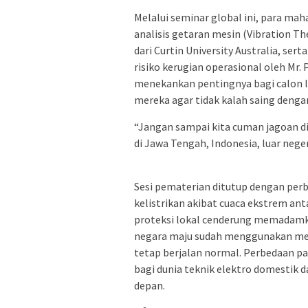
Melalui seminar global ini, para ma
analisis getaran mesin (Vibration Th
dari Curtin University Australia, s
risiko kerugian operasional oleh Mr. P
menekankan pentingnya bagi calon 
mereka agar tidak kalah saing dengan
“Jangan sampai kita cuman jagoan di
di Jawa Tengah, Indonesia, luar neger
Sesi pematerian ditutup dengan pe
kelistrikan akibat cuaca ekstrem ant
proteksi lokal cenderung memadamka
negara maju sudah menggunakan meka
tetap berjalan normal. Perbedaan p
bagi dunia teknik elektro domestik 
depan.