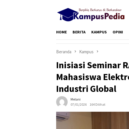
Loncat
ke
konten
HOME
BERITA
KAMPUS
OPINI
Beranda
Kampus
Inisiasi Seminar R
Mahasiswa Elektr
Industri Global
Melani
07/01/2026
164 Dilihat