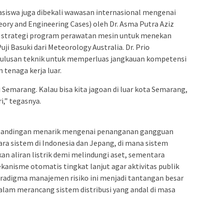
hasiswa juga dibekali wawasan internasional mengenai
eory and Engineering Cases) oleh Dr. Asma Putra Aziz
erta strategi program perawatan mesin untuk menekan
uji Basuki dari Meteorology Australia. Dr. Prio
lulusan teknik untuk memperluas jangkauan kompetensi
 tenaga kerja luar.
 Semarang. Kalau bisa kita jagoan di luar kota Semarang,
i,” tegasnya.
rbandingan menarik mengenai penanganan gangguan
ara sistem di Indonesia dan Jepang, di mana sistem
n aliran listrik demi melindungi aset, sementara
nisme otomatis tingkat lanjut agar aktivitas publik
aradigma manajemen risiko ini menjadi tantangan besar
dalam merancang sistem distribusi yang andal di masa