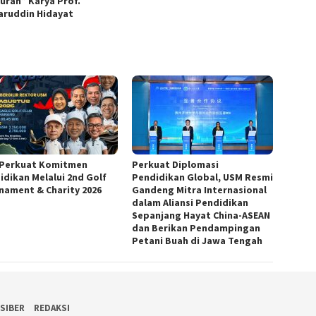
juran” Karya Prof.
ruddin Hidayat
Perkuat Komitmen
Perkuat Diplomasi
idikan Melalui 2nd Golf
Pendidikan Global, USM Resmi
nament & Charity 2026
Gandeng Mitra Internasional
dalam Aliansi Pendidikan
Sepanjang Hayat China-ASEAN
dan Berikan Pendampingan
Petani Buah di Jawa Tengah
SIBER
REDAKSI