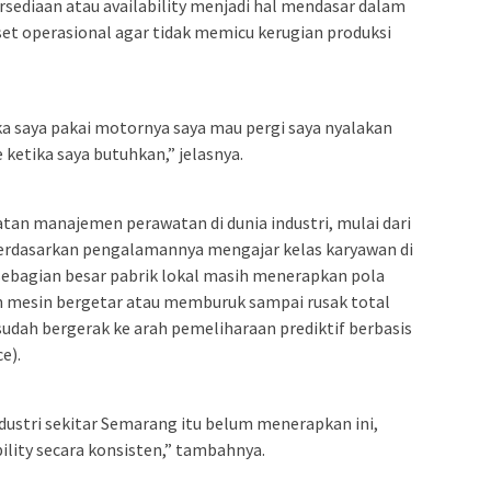
rsediaan atau availability menjadi hal mendasar dalam
set operasional agar tidak memicu kerugian produksi
ka saya pakai motornya saya mau pergi saya nyalakan
e ketika saya butuhkan,” jelasnya.
katan manajemen perawatan di dunia industri, mulai dari
. Berdasarkan pengalamannya mengajar kelas karyawan di
ebagian besar pabrik lokal masih menerapkan pola
 mesin bergetar atau memburuk sampai rusak total
 sudah bergerak ke arah pemeliharaan prediktif berbasis
e).
industri sekitar Semarang itu belum menerapkan ini,
ility secara konsisten,” tambahnya.