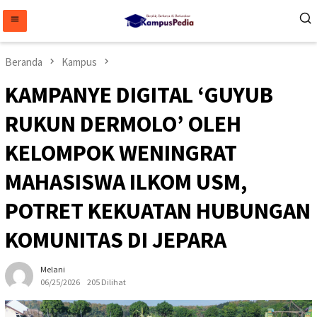
Loncat
ke
konten
Beranda
Kampus
KAMPANYE DIGITAL ‘GUYUB
RUKUN DERMOLO’ OLEH
KELOMPOK WENINGRAT
MAHASISWA ILKOM USM,
POTRET KEKUATAN HUBUNGAN
KOMUNITAS DI JEPARA
Melani
06/25/2026
205 Dilihat