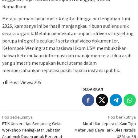
Ramadhani.
​Melalui pemantauan metrik digital hingga pertengahan Juni
2026, kampanye ini berhasil menjangkau ribuan audiens unik
secara organik. Melalui pendekatan impact-driven storytelling
berupa infografis edukatif serta draf video dokumenter,
Kelompok Weningrat mahasiswa Ilkom USM membuktikan
bahwa keterbukaan informasi dan manajemen relasi dua arah
yang simetris merupakan kunci utama dalam
mempertahankan reputasi positif suatu instansi publik.
Post Views:
205
SEBARKAN
Navigasi
Pos sebelumnya
Pos berikutnya
FTIK Universitas Semarang Gelar
Motif Ukir Jepara di Kain Tiga
pos
Workshop Peningkatan Jabatan
Meter Jadi Daya Tarik Dies Natalis
Akademik Dosen untuk Percepat
USM ke-39