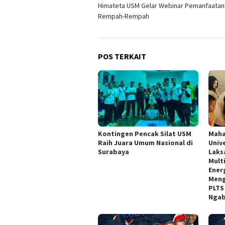
Himateta USM Gelar Webinar Pemanfaatan
pos
Rempah-Rempah
POS TERKAIT
Kontingen Pencak Silat USM
Maha
Raih Juara Umum Nasional di
Univ
Surabaya
Laks
Multi
Ener
Meng
PLTS
Nga