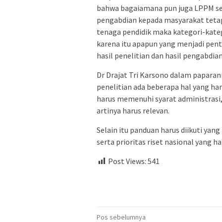
bahwa bagaiamana pun juga LPPM seb
pengabdian kepada masyarakat tetapi 
tenaga pendidik maka kategori-katego
karena itu apapun yang menjadi pen
hasil penelitian dan hasil pengabdia
Dr Drajat Tri Karsono dalam papar
penelitian ada beberapa hal yang har
harus memenuhi syarat administrasi,
artinya harus relevan.
Selain itu panduan harus diikuti yan
serta prioritas riset nasional yang h
Post Views:
541
Navigasi
Pos sebelumnya