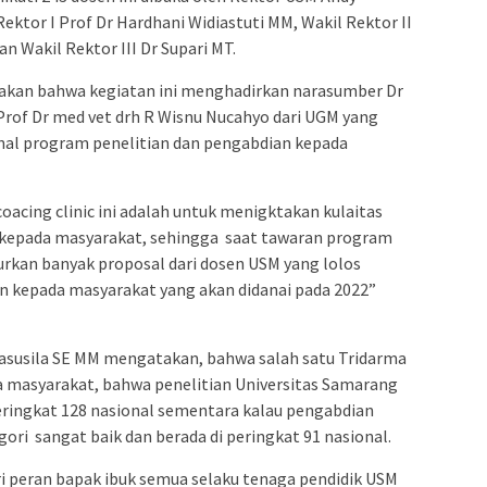
Rektor I Prof Dr Hardhani Widiastuti MM, Wakil Rektor II
an Wakil Rektor III Dr Supari MT.
kan bahwa kegiatan ini menghadirkan narasumber Dr
 Prof Dr med vet drh R Wisnu Nucahyo dari UGM yang
nal program penelitian dan pengabdian kepada
oacing clinic ini adalah untuk menigktakan kulaitas
 kepada masyarakat, sehingga saat tawaran program
urkan banyak proposal dari dosen USM yang lolos
n kepada masyarakat yang akan didanai pada 2022”
asusila SE MM mengatakan, bahwa salah satu Tridarma
a masyarakat, bahwa penelitian Universitas Samarang
eringkat 128 nasional sementara kalau pengabdian
i sangat baik dan berada di peringkat 91 nasional.
ari peran bapak ibuk semua selaku tenaga pendidik USM