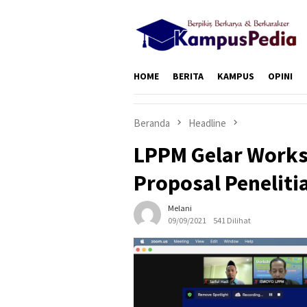
Loncat
ke
konten
HOME
BERITA
KAMPUS
OPINI
Beranda
Headline
LPPM Gelar Works
Proposal Peneliti
Melani
09/09/2021
541 Dilihat