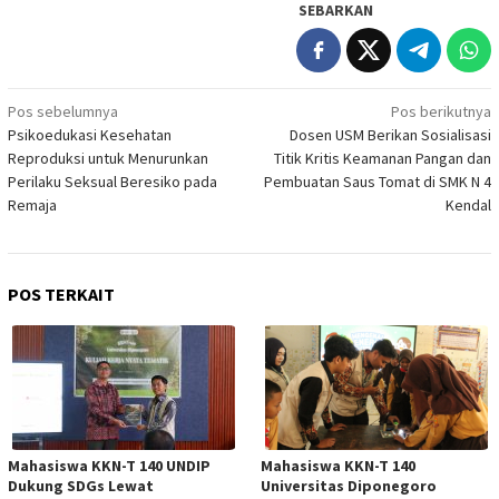
SEBARKAN
Navigasi
Pos sebelumnya
Pos berikutnya
Psikoedukasi Kesehatan
Dosen USM Berikan Sosialisasi
pos
Reproduksi untuk Menurunkan
Titik Kritis Keamanan Pangan dan
Perilaku Seksual Beresiko pada
Pembuatan Saus Tomat di SMK N 4
Remaja
Kendal
POS TERKAIT
Mahasiswa KKN-T 140 UNDIP
Mahasiswa KKN-T 140
Dukung SDGs Lewat
Universitas Diponegoro