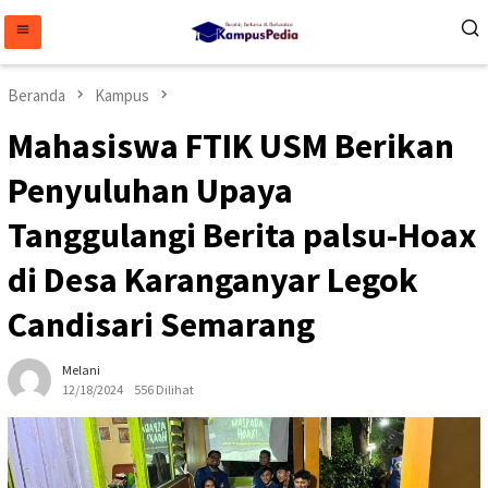
Loncat
ke
konten
Beranda
Kampus
Mahasiswa FTIK USM Berikan
Penyuluhan Upaya
Tanggulangi Berita palsu-Hoax
di Desa Karanganyar Legok
Candisari Semarang
Melani
12/18/2024
556 Dilihat