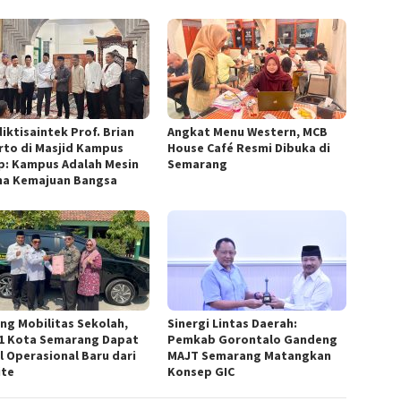
iktisaintek Prof. Brian
Angkat Menu Western, MCB
arto di Masjid Kampus
House Café Resmi Dibuka di
p: Kampus Adalah Mesin
Semarang
a Kemajuan Bangsa
ng Mobilitas Sekolah,
Sinergi Lintas Daerah:
1 Kota Semarang Dapat
Pemkab Gorontalo Gandeng
l Operasional Baru dari
MAJT Semarang Matangkan
te
Konsep GIC