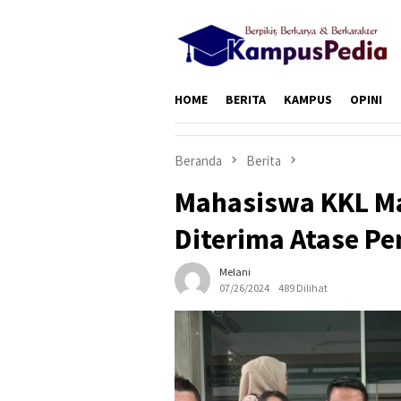
Loncat
ke
konten
HOME
BERITA
KAMPUS
OPINI
Beranda
Berita
Mahasiswa KKL M
Diterima Atase P
Melani
07/26/2024
489 Dilihat