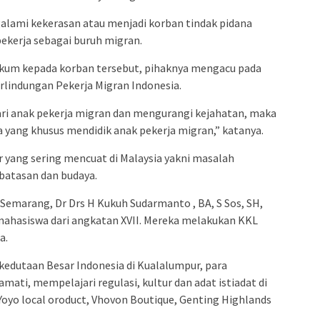
alami kekerasan atau menjadi korban tindak pidana
bekerja sebagai buruh migran.
um kepada korban tersebut, pihaknya mengacu pada
lindungan Pekerja Migran Indonesia.
i anak pekerja migran dan mengurangi kejahatan, maka
a yang khusus mendidik anak pekerja migran,” katanya.
r yang sering mencuat di Malaysia yakni masalah
rbatasan dan budaya.
Semarang, Dr Drs H Kukuh Sudarmanto , BA, S Sos, SH,
ahasiswa dari angkatan XVII. Mereka melakukan KKL
a.
 kedutaan Besar Indonesia di Kualalumpur, para
ati, mempelajari regulasi, kultur dan adat istiadat di
 Yoyo local oroduct, Vhovon Boutique, Genting Highlands