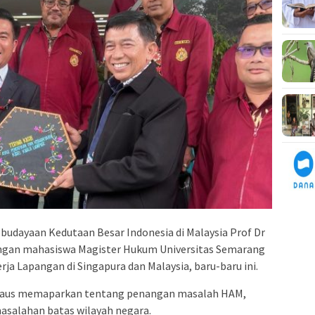
udayaan Kedutaan Besar Indonesia di Malaysia Prof Dr
gan mahasiswa Magister Hukum Universitas Semarang
ja Lapangan di Singapura dan Malaysia, baru-baru ini.
rdaus memaparkan tentang penangan masalah HAM,
asalahan batas wilayah negara.