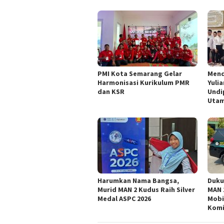
PMI Kota Semarang Gelar
Mend
Harmonisasi Kurikulum PMR
Yuli
dan KSR
Undi
Utam
Harumkan Nama Bangsa,
Duku
Murid MAN 2 Kudus Raih Silver
MAN 
Medal ASPC 2026
Mobi
Komi