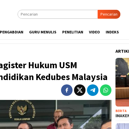
Pencarian
PENGABDIAN
GURU MENULIS
PENELITIAN
VIDEO
INDEKS
ARTIK
agister Hukum USM
endidikan Kedubes Malaysia
BERITA
IMAKEN