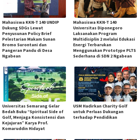
Mahasiswa KKN-T 140 UNDIP
Mahasiswa KKN-T 140
Dukung SDGs Lewat
Universitas Diponegoro
Penyusunan Policy Brief
Laksanakan Program
Pelestarian Makam Sunan
Multidisiplin 2 melalui Edukasi
Bromo Surontani dan
Energi Terbarukan
Pangeran Pandu di Desa
Menggunakan Prototype PLTS
Ngabean
Sederhana di SDN 2 Ngabean
Universitas Semarang Gelar
USM Hadirkan Charity Golf
Bedah Buku “Spiritual Side of
untuk Perluas Dukungan
Golf, Menjaga Konsistensi dan
terhadap Pendidikan
Kejujuran” Karya Prof.
Komaruddin Hidayat