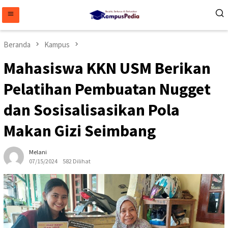
Loncat
ke
konten
Beranda
Kampus
Mahasiswa KKN USM Berikan
Pelatihan Pembuatan Nugget
dan Sosisalisasikan Pola
Makan Gizi Seimbang
Melani
07/15/2024
582 Dilihat