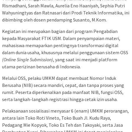
Rismadhani, Sarah Mawla, Aurelia Eno Haaniyah, Sephia Putri
Wahyuningtyas dan Ratnasari dari Prodi Teknik Informatika, ini
dibimbing oleh dosen pendamping Susanto, M.Kom.
Kegiatan ini merupakan bagian dari program Pengabdian
kepada Masyarakat FTIK USM. Dalam penyampaian materi,
mahasiswa memaparkan pentingnya transformasi digital
dalam dunia usaha, khususnya melalui penggunaan sistem OSS
(Online Single Submission)
, yang saat ini menjadi platform
utama perizinan berusaha di Indonesia.
Melalui OSS, pelaku UMKM dapat membuat Nomor Induk
Berusaha (NIB) secara mandiri, cepat, dan tanpa proses yang
rumit. Peserta diperkenalkan pada manfaat NIB, fungsi OSS,
serta langkah-langkah registrasi hingga cetak izin usaha.
Pelaksanaan sosialisasi menyasar 6 (enam) UMKM perorangan,
antara lain Toko Roti Vineto, Toko Buah Jl. Kudu Raya,
Pedagang Mie Kopyok, Toko Es Teh dan Takoyaki, serta Jasa
Pembuatan Kunci. Diharapkan UMKM ini dapat menjalankan