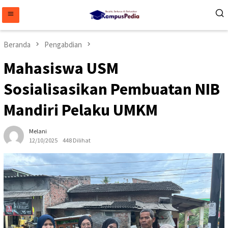
Loncat
ke
konten
Beranda
Pengabdian
Mahasiswa USM
Sosialisasikan Pembuatan NIB
Mandiri Pelaku UMKM
Melani
12/10/2025
448 Dilihat