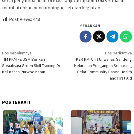
serta penyampaian informasi lanjutan apabila UMKM masih
membutuhkan pendampingan setelah kegiatan.
Post Views:
448
SEBARKAN
Navigasi
Pos sebelumnya
Pos berikutnya
TIM PKM FE USM Berikan
KSR PMI Unit Unwahas Gandeng
pos
Sosialisasi Green Skill Training Di
Kelurahan Pongangan Semarang
Kelurahan Purwodinatan
Gelar Community Based Health
and First Aid
POS TERKAIT