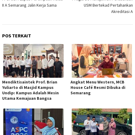
pos
II A Semarang Jalin Kerja Sama
USM Bertekad Pertahankan
Akreditasi A
POS TERKAIT
Mendiktisaintek Prof. Brian
Angkat Menu Western, MCB
Yuliarto di Masjid Kampus
House Café Resmi Dibuka di
Undip: Kampus Adalah Mesin
Semarang
Utama Kemajuan Bangsa