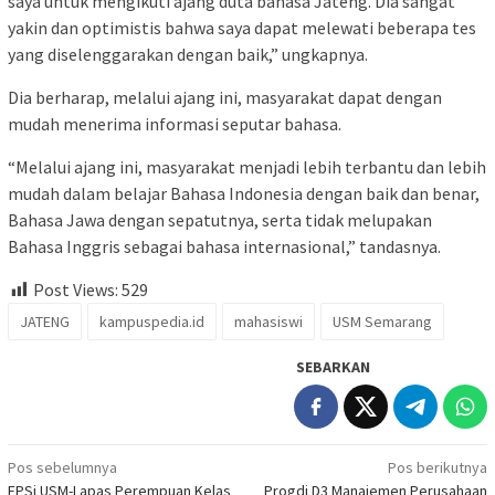
saya untuk mengikuti ajang duta bahasa Jateng. Dia sangat
yakin dan optimistis bahwa saya dapat melewati beberapa tes
yang diselenggarakan dengan baik,” ungkapnya.
Dia berharap, melalui ajang ini, masyarakat dapat dengan
mudah menerima informasi seputar bahasa.
“Melalui ajang ini, masyarakat menjadi lebih terbantu dan lebih
mudah dalam belajar Bahasa Indonesia dengan baik dan benar,
Bahasa Jawa dengan sepatutnya, serta tidak melupakan
Bahasa Inggris sebagai bahasa internasional,” tandasnya.
Post Views:
529
JATENG
kampuspedia.id
mahasiswi
USM Semarang
SEBARKAN
Navigasi
Pos sebelumnya
Pos berikutnya
FPSi USM-Lapas Perempuan Kelas
Progdi D3 Manajemen Perusahaan