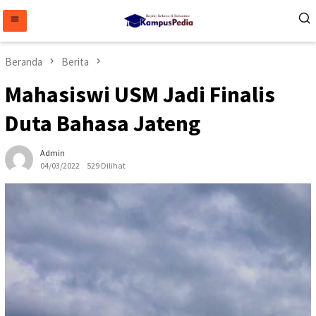
Loncat
ke
konten
Beranda
Berita
Mahasiswi USM Jadi Finalis
Duta Bahasa Jateng
Admin
04/03/2022
529 Dilihat