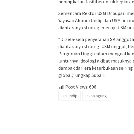
peningkatan fasilitas untuk kegiata
Sementara Rektor USM Dr Supari me
Yayasan Alumni Undip dan USM ini 
diantaranya strategi menuju USM un
“Di sela-sela penyerahan SK anggo
diantaranya strategi USM unggul, P
Perguruan tinggi dalam menguatkan 
lunturnya ideologi akibat masuknya 
dampak dari era keterbukaan seirin
global,” ungkap Supari.
Post Views:
606
ika undip
jaksa agung