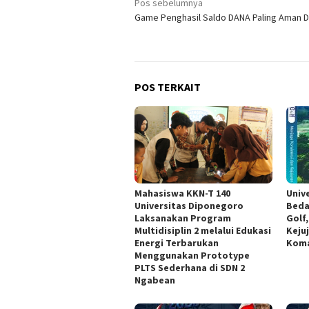
Navigasi
Pos sebelumnya
Game Penghasil Saldo DANA Paling Aman 
pos
POS TERKAIT
Mahasiswa KKN-T 140
Univ
Universitas Diponegoro
Beda
Laksanakan Program
Golf
Multidisiplin 2 melalui Edukasi
Keju
Energi Terbarukan
Koma
Menggunakan Prototype
PLTS Sederhana di SDN 2
Ngabean