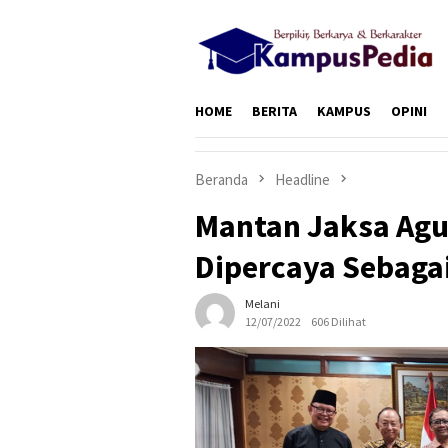
Loncat
ke
konten
HOME
BERITA
KAMPUS
OPINI
Beranda
Headline
Mantan Jaksa Ag
Dipercaya Sebag
Melani
12/07/2022
606 Dilihat