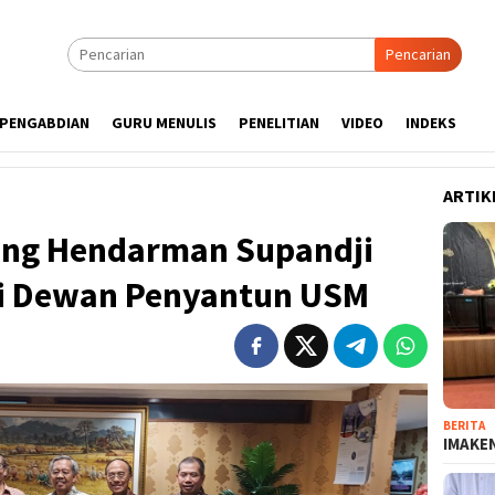
Pencarian
PENGABDIAN
GURU MENULIS
PENELITIAN
VIDEO
INDEKS
ARTIK
ung Hendarman Supandji
ai Dewan Penyantun USM
BERITA
IMAKEN