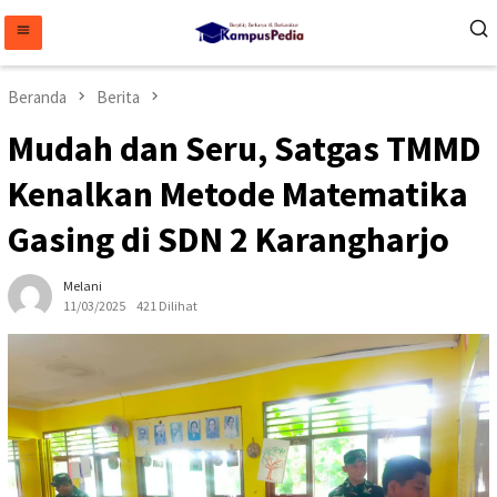
Loncat
ke
konten
Beranda
Berita
Mudah dan Seru, Satgas TMMD
Kenalkan Metode Matematika
Gasing di SDN 2 Karangharjo
Melani
11/03/2025
421 Dilihat