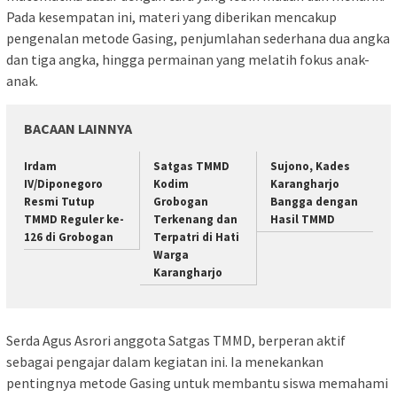
Pada kesempatan ini, materi yang diberikan mencakup
pengenalan metode Gasing, penjumlahan sederhana dua angka
dan tiga angka, hingga permainan yang melatih fokus anak-
anak.
BACAAN LAINNYA
Irdam
Satgas TMMD
Sujono, Kades
IV/Diponegoro
Kodim
Karangharjo
Resmi Tutup
Grobogan
Bangga dengan
TMMD Reguler ke-
Terkenang dan
Hasil TMMD
126 di Grobogan
Terpatri di Hati
Warga
Karangharjo
Serda Agus Asrori anggota Satgas TMMD, berperan aktif
sebagai pengajar dalam kegiatan ini. Ia menekankan
pentingnya metode Gasing untuk membantu siswa memahami