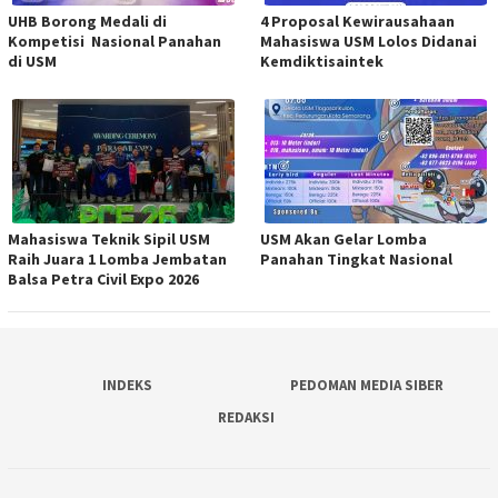
UHB Borong Medali di
4 Proposal Kewirausahaan
Kompetisi Nasional Panahan
Mahasiswa USM Lolos Didanai
di USM
Kemdiktisaintek
Mahasiswa Teknik Sipil USM
USM Akan Gelar Lomba
Raih Juara 1 Lomba Jembatan
Panahan Tingkat Nasional
Balsa Petra Civil Expo 2026
INDEKS
PEDOMAN MEDIA SIBER
REDAKSI