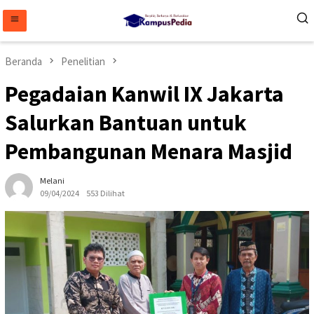
Loncat
ke
konten
Beranda
Penelitian
Pegadaian Kanwil IX Jakarta
Salurkan Bantuan untuk
Pembangunan Menara Masjid
Melani
09/04/2024
553 Dilihat