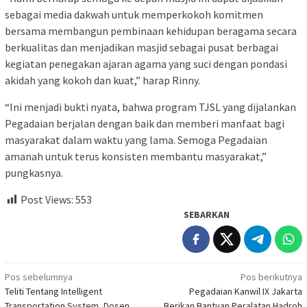
sebagai media dakwah untuk memperkokoh komitmen
bersama membangun pembinaan kehidupan beragama secara
berkualitas dan menjadikan masjid sebagai pusat berbagai
kegiatan penegakan ajaran agama yang suci dengan pondasi
akidah yang kokoh dan kuat,” harap Rinny.
“Ini menjadi bukti nyata, bahwa program TJSL yang dijalankan
Pegadaian berjalan dengan baik dan memberi manfaat bagi
masyarakat dalam waktu yang lama. Semoga Pegadaian
amanah untuk terus konsisten membantu masyarakat,”
pungkasnya.
Post Views:
553
SEBARKAN
Navigasi
Pos sebelumnya
Pos berikutnya
Teliti Tentang Intelligent
Pegadaian Kanwil IX Jakarta
pos
Transportation System, Dosen
Berikan Bantuan Peralatan Hadroh