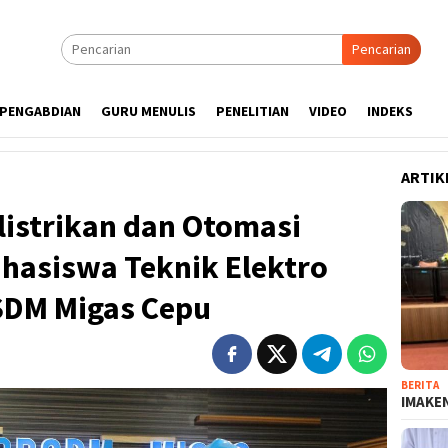
Pencarian
PENGABDIAN
GURU MENULIS
PENELITIAN
VIDEO
INDEKS
ARTIK
elistrikan dan Otomasi
ahasiswa Teknik Elektro
SDM Migas Cepu
BERITA
IMAKEN