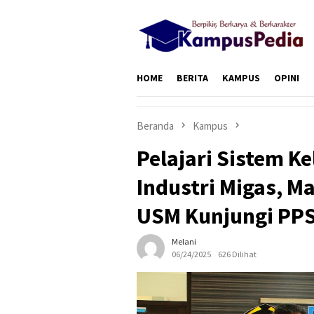
Loncat
ke
konten
HOME
BERITA
KAMPUS
OPINI
Beranda
Kampus
Pelajari Sistem K
Industri Migas, M
USM Kunjungi PP
Melani
06/24/2025
626 Dilihat