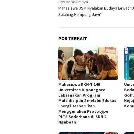
Navigasi
Pos sebelumnya
Mahasiswa USM Nyalakan Budaya Lewat “
pos
Suluhing Kampung Jawi”
POS TERKAIT
Mahasiswa KKN-T 140
Univ
Universitas Diponegoro
Beda
Laksanakan Program
Golf
Multidisiplin 2 melalui Edukasi
Keju
Energi Terbarukan
Koma
Menggunakan Prototype
PLTS Sederhana di SDN 2
Ngabean