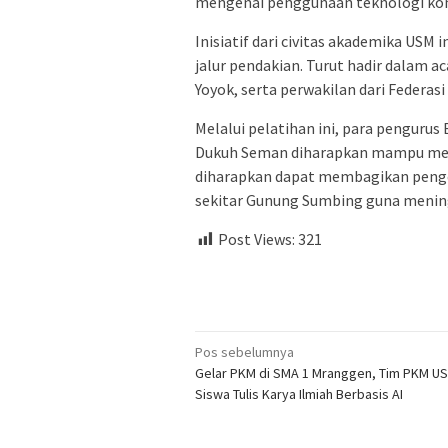
mengenai penggunaan teknologi komun
Inisiatif dari civitas akademika USM
jalur pendakian. Turut hadir dalam 
Yoyok, serta perwakilan dari Federasi
Melalui pelatihan ini, para penguru
Dukuh Seman diharapkan mampu mengu
diharapkan dapat membagikan penge
sekitar Gunung Sumbing guna mening
Post Views:
321
Navigasi
Pos sebelumnya
Gelar PKM di SMA 1 Mranggen, Tim PKM US
pos
Siswa Tulis Karya Ilmiah Berbasis AI