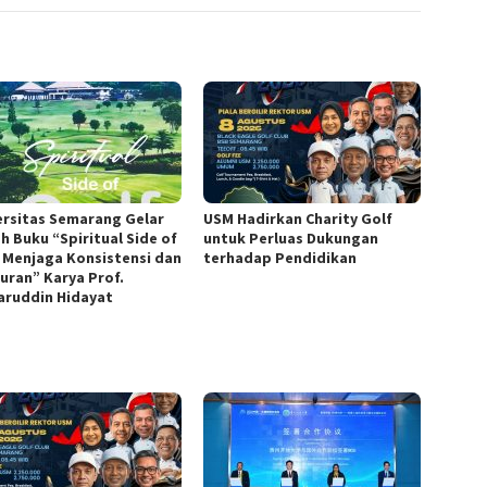
ersitas Semarang Gelar
USM Hadirkan Charity Golf
h Buku “Spiritual Side of
untuk Perluas Dukungan
, Menjaga Konsistensi dan
terhadap Pendidikan
juran” Karya Prof.
ruddin Hidayat