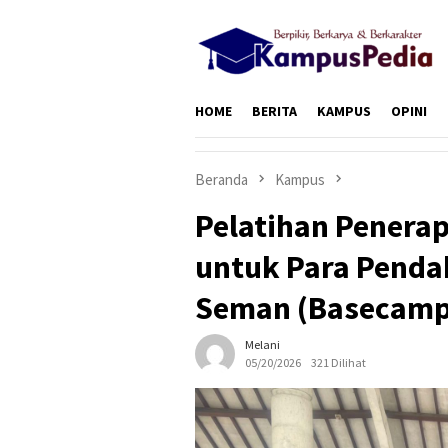
Loncat
ke
konten
HOME
BERITA
KAMPUS
OPINI
Beranda
Kampus
Pelatihan Penera
untuk Para Penda
Seman (Basecamp
Melani
05/20/2026
321 Dilihat