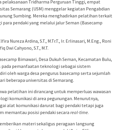
ta pelaksanaan Tridharma Perguruan Tinggi, empat
ersitas Semarang (USM) menggelar kegiatan Pengabdian
Gunung Sumbing. Mereka menghadirkan pelatihan terkait
i para pendaki yang melalui jalur Seman (Basecamp
ra Nureza Ardina, S.T., M.Tr.T., Ir. Erlinasari, M.Eng., Roni
fiq Dwi Cahyono, S.T., M.T.
Basecamp Bimawari, Desa Dukuh Seman, Kecamatan Bulu,
 pada pemanfaatan teknologi sebagai sistem
hadiri oleh warga desa pengurus basecamp serta sejumlah
ri beberapa universitas di Semarang.
ahwa pelatihan ini dirancang untuk memperluas wawasan
ogi komunikasi di area pegunungan. Menurutnya,
agai alat komunikasi darurat bagi pendaki tetapi juga
m memantau posisi pendaki secara
real-time
.
memberikan materi sekaligus peragaan langsung