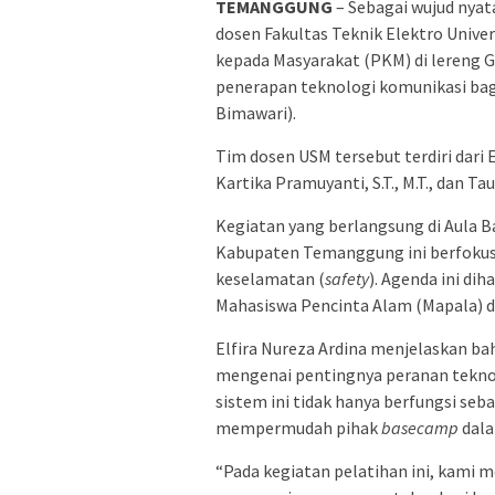
TEMANGGUNG
– Sebagai wujud nya
dosen Fakultas Teknik Elektro Univ
kepada Masyarakat (PKM) di lereng 
penerapan teknologi komunikasi bag
Bimawari).
Tim dosen USM tersebut terdiri dari Elfi
Kartika Pramuyanti, S.T., M.T., dan Tau
Kegiatan yang berlangsung di Aula 
Kabupaten Temanggung ini berfokus
keselamatan (
safety
). Agenda ini di
Mahasiswa Pencinta Alam (Mapala) da
Elfira Nureza Ardina menjelaskan b
mengenai pentingnya peranan teknol
sistem ini tidak hanya berfungsi seb
mempermudah pihak
basecamp
dala
“Pada kegiatan pelatihan ini, kami 