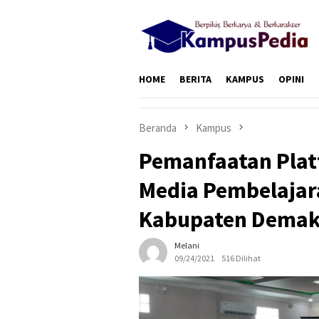
Loncat
ke
konten
HOME
BERITA
KAMPUS
OPINI
Beranda
Kampus
Pemanfaatan Plat
Media Pembelajar
Kabupaten Dema
Melani
09/24/2021
516 Dilihat