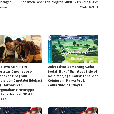
mbangan
Asesmen Lapangan Progran Studi S2 Psikologi USM
Demak
Oleh BAN PT
siswa KKN-T 140
Universitas Semarang Gelar
ersitas Diponegoro
Bedah Buku “Spiritual Side of
anakan Program
Golf, Menjaga Konsistensi dan
disiplin 2 melalui Edukasi
Kejujuran” Karya Prof.
gi Terbarukan
Komaruddin Hidayat
gunakan Prototype
 Sederhana di SDN 2
bean