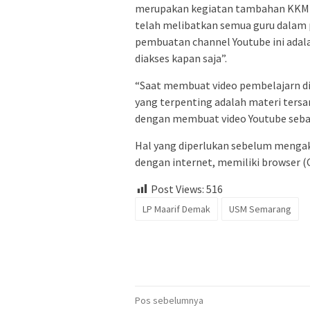
merupakan kegiatan tambahan KKM Ma
telah melibatkan semua guru dalam 
pembuatan channel Youtube ini adala
diakses kapan saja”.
“Saat membuat video pembelajarn di
yang terpenting adalah materi ters
dengan membuat video Youtube sebag
Hal yang diperlukan sebelum mengaks
dengan internet, memiliki browser (C
Post Views:
516
LP Maarif Demak
USM Semarang
Navigasi
Pos sebelumnya