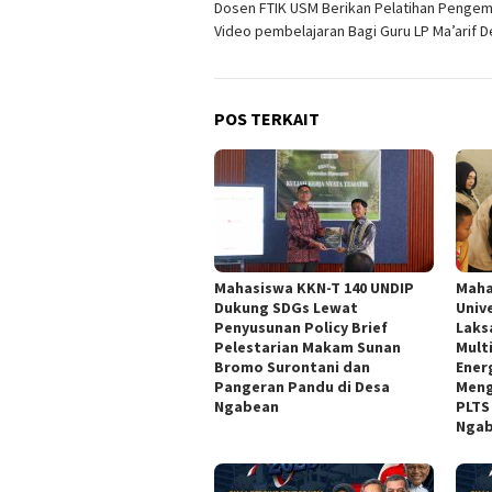
Dosen FTIK USM Berikan Pelatihan Penge
pos
Video pembelajaran Bagi Guru LP Ma’arif 
POS TERKAIT
Mahasiswa KKN-T 140 UNDIP
Maha
Dukung SDGs Lewat
Univ
Penyusunan Policy Brief
Laks
Pelestarian Makam Sunan
Multi
Bromo Surontani dan
Ener
Pangeran Pandu di Desa
Meng
Ngabean
PLTS
Nga