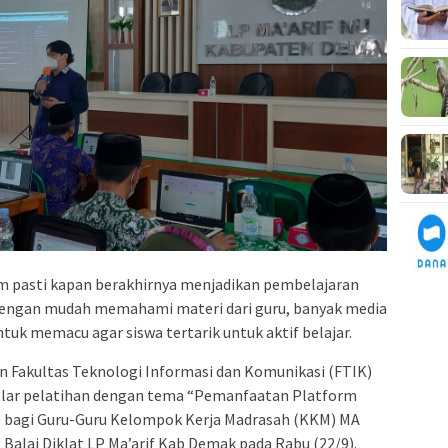
m pasti kapan berakhirnya menjadikan pembelajaran
a dengan mudah memahami materi dari guru, banyak media
k memacu agar siswa tertarik untuk aktif belajar.
n Fakultas Teknologi Informasi dan Komunikasi (FTIK)
lar pelatihan dengan tema “Pemanfaatan Platform
n bagi Guru-Guru Kelompok Kerja Madrasah (KKM) MA
Balai Diklat LP Ma’arif Kab Demak pada Rabu (22/9).