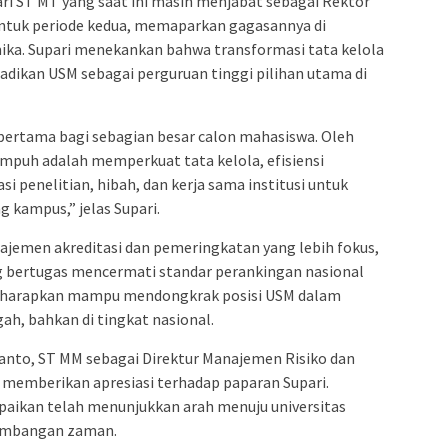
ri ST MT yang saat ini masih menjabat sebagai Rektor
ntuk periode kedua, memaparkan gagasannya di
mika. Supari menekankan bahwa transformasi tata kelola
jadikan USM sebagai perguruan tinggi pilihan utama di
 pertama bagi sebagian besar calon mahasiswa. Oleh
tempuh adalah memperkuat tata kelola, efisiensi
 penelitian, hibah, dan kerja sama institusi untuk
 kampus,” jelas Supari.
jemen akreditasi dan pemeringkatan yang lebih fokus,
 bertugas mencermati standar perankingan nasional
 diharapkan mampu mendongkrak posisi USM dalam
gah, bahkan di tingkat nasional.
rianto, ST MM sebagai Direktur Manajemen Risiko dan
 memberikan apresiasi terhadap paparan Supari.
mpaikan telah menunjukkan arah menuju universitas
kembangan zaman.