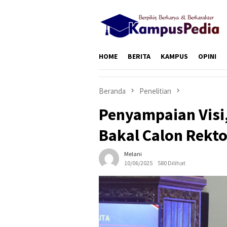
Loncat
ke
konten
HOME
BERITA
KAMPUS
OPINI
Beranda
Penelitian
Penyampaian Visi,
Bakal Calon Rekt
Melani
10/06/2025
580 Dilihat