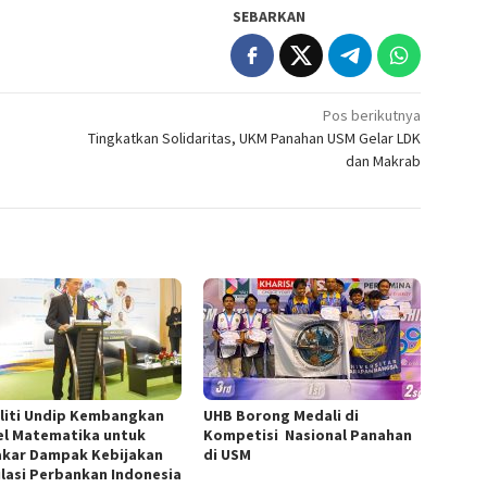
SEBARKAN
Pos berikutnya
Tingkatkan Solidaritas, UKM Panahan USM Gelar LDK
dan Makrab
liti Undip Kembangkan
UHB Borong Medali di
l Matematika untuk
Kompetisi Nasional Panahan
kar Dampak Kebijakan
di USM
lasi Perbankan Indonesia