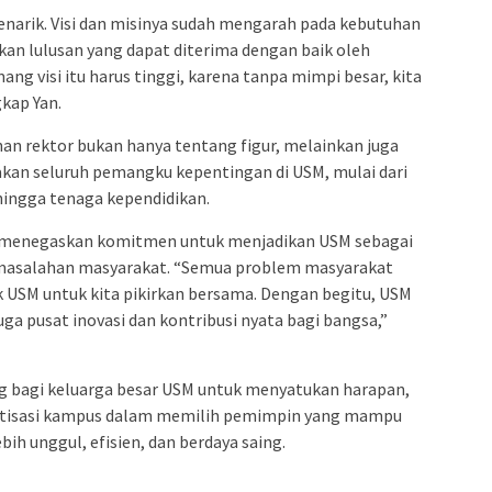
enarik. Visi dan misinya sudah mengarah pada kebutuhan
kan lulusan yang dapat diterima dengan baik oleh
ang visi itu harus tinggi, karena tanpa mimpi besar, kita
gkap Yan.
n rektor bukan hanya tentang figur, melainkan juga
kan seluruh pemangku kepentingan di USM, mulai dari
hingga tenaga kependidikan.
 menegaskan komitmen untuk menjadikan USM sebagai
ermasalahan masyarakat. “Semua problem masyarakat
 USM untuk kita pikirkan bersama. Dengan begitu, USM
uga pusat inovasi dan kontribusi nyata bagi bangsa,”
g bagi keluarga besar USM untuk menyatukan harapan,
atisasi kampus dalam memilih pemimpin yang mampu
ih unggul, efisien, dan berdaya saing.