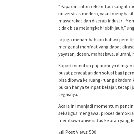
“Paparan calon rektor tadi sangat m
universitas modern, yakni menghasil
masyarakat dan diserap industri. Mem
tidak bisa melangkah lebih jauh,” un
Ia juga menambahkan bahwa pemiliha
mengenai manfaat yang dapat dirasa
yayasan, dosen, mahasiswa, alumni, 
Supari menutup paparannya dengan
pusat peradaban dan solusi bagi p
bisa dibawa ke ruang-ruang akademik
bukan hanya tempat belajar, tetapi j
tegasnya.
Acara ini menjadi momentum pentin
sekaligus mengawal proses demokr
membawa universitas ke arah yang leb
Post Views:
580