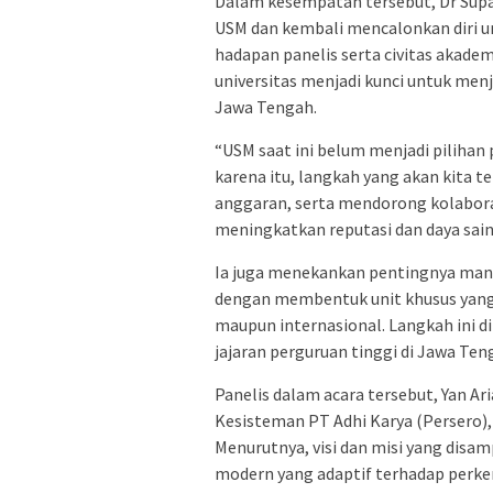
Dalam kesempatan tersebut, Dr Supa
USM dan kembali mencalonkan diri u
hadapan panelis serta civitas akade
universitas menjadi kunci untuk men
Jawa Tengah.
“USM saat ini belum menjadi pilihan
karena itu, langkah yang akan kita 
anggaran, serta mendorong kolaborasi
meningkatkan reputasi dan daya saing
Ia juga menekankan pentingnya mana
dengan membentuk unit khusus yang
maupun internasional. Langkah ini
jajaran perguruan tinggi di Jawa Ten
Panelis dalam acara tersebut, Yan A
Kesisteman PT Adhi Karya (Persero),
Menurutnya, visi dan misi yang disa
modern yang adaptif terhadap per