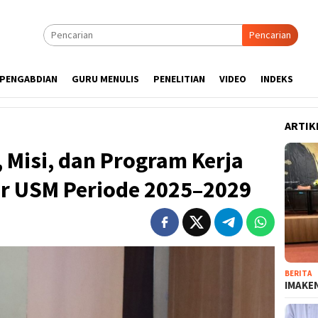
Pencarian
PENGABDIAN
GURU MENULIS
PENELITIAN
VIDEO
INDEKS
ARTIK
 Misi, dan Program Kerja
or USM Periode 2025–2029
BERITA
IMAKEN