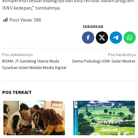
kompetensi sesuai bidangnya dan bisa terlibat dalam program
ISNU kedepan,” tambahnya.
Post Views:
586
SEBARKAN
Navigasi
Pos sebelumnya
Pos berikutnya
RISMA JT Gandeng Ulama Muda
Dema Psikologi USM Gelar Musker
pos
Syiarkan Islam Melalui Media Digital
POS TERKAIT