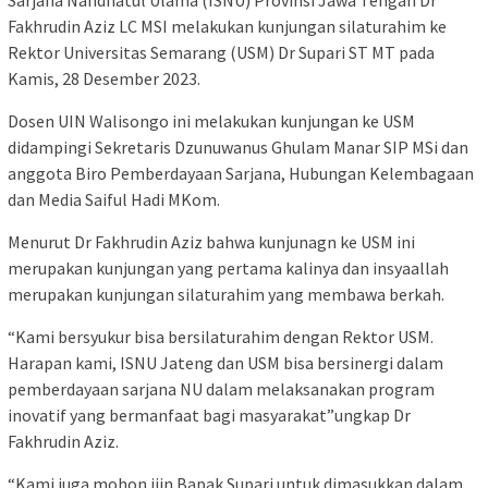
Sarjana Nahdhatul Ulama (ISNU) Provinsi Jawa Tengah Dr
Fakhrudin Aziz LC MSI melakukan kunjungan silaturahim ke
Rektor Universitas Semarang (USM) Dr Supari ST MT pada
Kamis, 28 Desember 2023.
Dosen UIN Walisongo ini melakukan kunjungan ke USM
didampingi Sekretaris Dzunuwanus Ghulam Manar SIP MSi dan
anggota Biro Pemberdayaan Sarjana, Hubungan Kelembagaan
dan Media Saiful Hadi MKom.
Menurut Dr Fakhrudin Aziz bahwa kunjunagn ke USM ini
merupakan kunjungan yang pertama kalinya dan insyaallah
merupakan kunjungan silaturahim yang membawa berkah.
“Kami bersyukur bisa bersilaturahim dengan Rektor USM.
Harapan kami, ISNU Jateng dan USM bisa bersinergi dalam
pemberdayaan sarjana NU dalam melaksanakan program
inovatif yang bermanfaat bagi masyarakat”ungkap Dr
Fakhrudin Aziz.
“Kami juga mohon ijin Bapak Supari untuk dimasukkan dalam