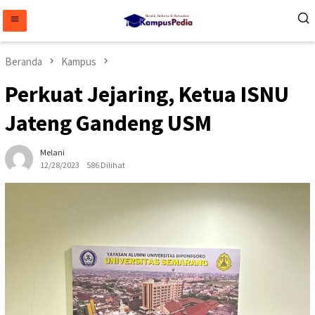
Loncat
ke
konten
Beranda
Kampus
Perkuat Jejaring, Ketua ISNU
Jateng Gandeng USM
Melani
12/28/2023
586 Dilihat