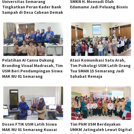
Universitas Semarang
SMKN H. Moenadi Olah
Tingkatkan Peran Kader Bank
Edamame Jadi Peluang Bisnis
Sampah di Desa Cabean Demak
Pelatihan AI Canva Dukung
Atasi Komunikasi Satu Arah,
Branding Visual Madrasah, Tim
Tim Psikologi USM Latih Orang
USM Beri Pendampingan Siswa
Tua SMAN 15 Semarang Jadi
MAK NU 01 Semarang
Sahabat Remaja
Dosen FTIK USM Latih Siswa
Tim PkM USM Berdayakan
MAK NU 01 Semarang Kuasai
UMKM Jatingaleh Lewat Digital