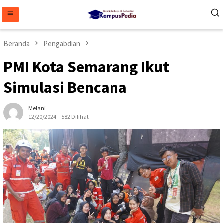
Loncat
ke
konten
Beranda
Pengabdian
PMI Kota Semarang Ikut
Simulasi Bencana
Melani
12/20/2024
582 Dilihat