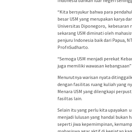
Indonesia bahkan luar negeri sehing
“Kita bersyukur bahwa para pendahul
besar USM yang merupakan karya dari
Universitas Diponegoro, kebesaran
sekarang USM diminati oleh mahasisw
penjuru Indonesia baik dari Papua, 
ProfnSudharto.
“Semoga USM menjadi perekat Keban
juga memiliki wawasan kebangsaan”
Menurutnya warisan nyata ditinggal
dengan fasilitas ruang kuliah yang n
Menara USM yang dilengkapi perpust
fasiltas lain.
Selain itu yang perlu kita upayaka
menjadi lulusan yang handal bukan ha
seperti jiwa kepemimpinan, kemam
mahasiswa agar aktif di kegiatan k