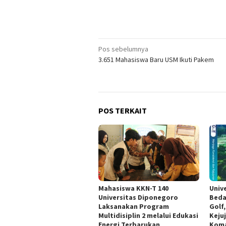
Navigasi
Pos sebelumnya
3.651 Mahasiswa Baru USM Ikuti Pakem
pos
POS TERKAIT
Mahasiswa KKN-T 140
Univ
Universitas Diponegoro
Beda
Laksanakan Program
Golf
Multidisiplin 2 melalui Edukasi
Keju
Energi Terbarukan
Koma