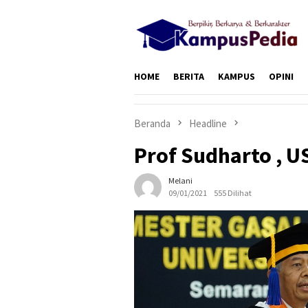
Loncat
ke
konten
HOME
BERITA
KAMPUS
OPINI
Beranda
Headline
Prof Sudharto , U
Melani
09/01/2021
555 Dilihat