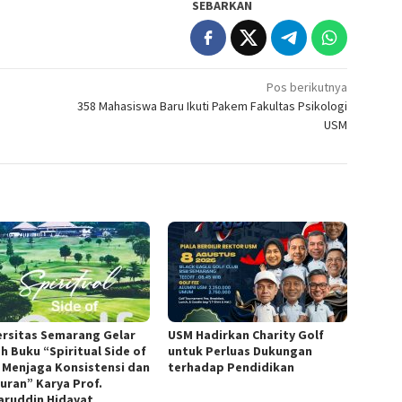
SEBARKAN
Pos berikutnya
358 Mahasiswa Baru Ikuti Pakem Fakultas Psikologi
USM
ersitas Semarang Gelar
USM Hadirkan Charity Golf
h Buku “Spiritual Side of
untuk Perluas Dukungan
, Menjaga Konsistensi dan
terhadap Pendidikan
juran” Karya Prof.
ruddin Hidayat