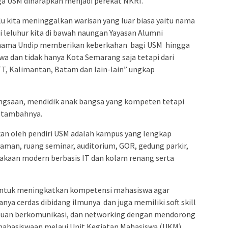
ga USM diharapkan menjadi perekat NKRI.
u kita meninggalkan warisan yang luar biasa yaitu nama
 leluhur kita di bawah naungan Yayasan Alumni
 nama Undip memberikan keberkahan bagi USM hingga
a dan tidak hanya Kota Semarang saja tetapi dari
NTT, Kalimantan, Batam dan lain-lain” ungkap
gsaan, mendidik anak bangsa yang kompeten tetapi
 tambahnya.
kan oleh pendiri USM adalah kampus yang lengkap
yaman, ruang seminar, auditorium, GOR, gedung parkir,
akaan modern berbasis IT dan kolam renang serta
n untuk meningkatkan kompetensi mahasiswa agar
nya cerdas dibidang ilmunya dan juga memiliki soft skill
puan berkomunikasi, dan networking dengan mendorong
amahasiswaan melaui Unit Kegiatan Mahasiswa (UKM),