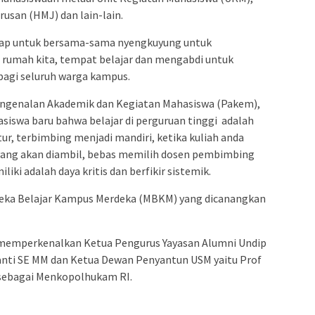
san (HMJ) dan lain-lain.
arap untuk bersama-sama nyengkuyung untuk
rumah kita, tempat belajar dan mengabdi untuk
bagi seluruh warga kampus.
ngenalan Akademik dan Kegiatan Mahasiswa (Pakem),
iswa baru bahwa belajar di perguruan tinggi adalah
tur, terbimbing menjadi mandiri, ketika kuliah anda
yang akan diambil, bebas memilih dosen pembimbing
ki adalah daya kritis dan berfikir sistemik.
deka Belajar Kampus Merdeka (MBKM) yang dicanangkan
 memperkenalkan Ketua Pengurus Yayasan Alumni Undip
ajanti SE MM dan Ketua Dewan Penyantun USM yaitu Prof
 sebagai Menkopolhukam RI.