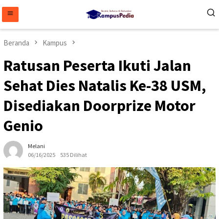
Loncat
ke
konten
Beranda
Kampus
Ratusan Peserta Ikuti Jalan
Sehat Dies Natalis Ke-38 USM,
Disediakan Doorprize Motor
Genio
Melani
06/16/2025
535 Dilihat