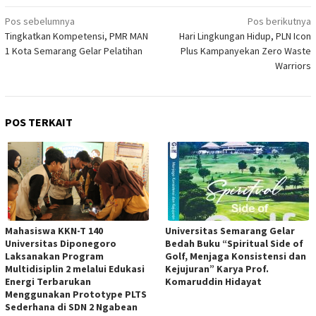
Navigasi
Pos sebelumnya
Pos berikutnya
Tingkatkan Kompetensi, PMR MAN
Hari Lingkungan Hidup, PLN Icon
pos
1 Kota Semarang Gelar Pelatihan
Plus Kampanyekan Zero Waste
Warriors
POS TERKAIT
Mahasiswa KKN-T 140
Universitas Semarang Gelar
Universitas Diponegoro
Bedah Buku “Spiritual Side of
Laksanakan Program
Golf, Menjaga Konsistensi dan
Multidisiplin 2 melalui Edukasi
Kejujuran” Karya Prof.
Energi Terbarukan
Komaruddin Hidayat
Menggunakan Prototype PLTS
Sederhana di SDN 2 Ngabean