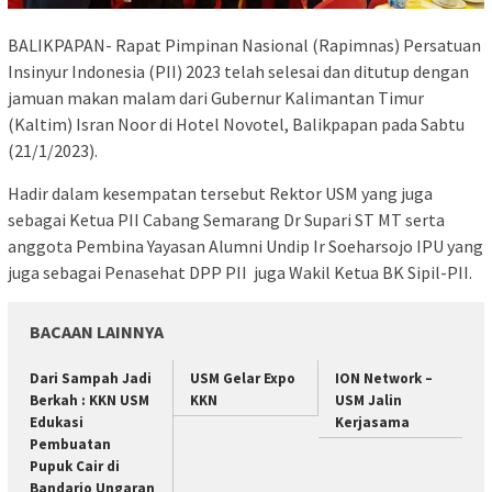
BALIKPAPAN- Rapat Pimpinan Nasional (Rapimnas) Persatuan
Insinyur Indonesia (PII) 2023 telah selesai dan ditutup dengan
jamuan makan malam dari Gubernur Kalimantan Timur
(Kaltim) Isran Noor di Hotel Novotel, Balikpapan pada Sabtu
(21/1/2023).
Hadir dalam kesempatan tersebut Rektor USM yang juga
sebagai Ketua PII Cabang Semarang Dr Supari ST MT serta
anggota Pembina Yayasan Alumni Undip Ir Soeharsojo IPU yang
juga sebagai Penasehat DPP PII juga Wakil Ketua BK Sipil-PII.
BACAAN LAINNYA
Dari Sampah Jadi
USM Gelar Expo
ION Network –
Berkah : KKN USM
KKN
USM Jalin
Edukasi
Kerjasama
Pembuatan
Pupuk Cair di
Bandarjo Ungaran