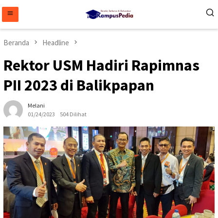
Loncat
ke
konten
Beranda
Headline
Rektor USM Hadiri Rapimnas
PII 2023 di Balikpapan
Melani
01/24/2023
504 Dilihat