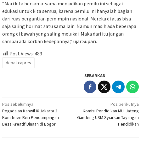
“Mari kita bersama-sama menjadikan pemilu ini sebagai
edukasi untuk kita semua, karena pemilu ini hanyalah bagian
dari ruas pergantian pemimpin nasional. Mereka di atas bisa
saja saling hormat satu sama lain. Namun masih ada beberapa
orang di bawah yang saling melukai. Maka dari itu jangan
sampai ada korban kedepannya,” ujar Supari.
Post Views:
483
debat capres
SEBARKAN
Navigasi
Pos sebelumnya
Pos berikutnya
Pegadaian Kanwil IX Jakarta 2
Komisi Pendidikan MUI Jateng
pos
Komitmen Beri Pendampingan
Gandeng USM Syiarkan Tayangan
Desa Kreatif Binaan di Bogor
Pendidikan