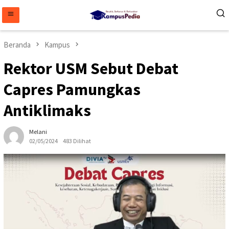
Loncat
ke
konten
Beranda
Kampus
Rektor USM Sebut Debat
Capres Pamungkas
Antiklimaks
Melani
02/05/2024
483 Dilihat