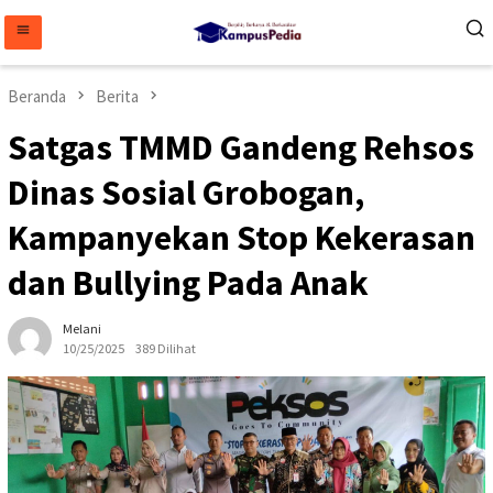
Loncat
ke
konten
Beranda
Berita
Satgas TMMD Gandeng Rehsos
Dinas Sosial Grobogan,
Kampanyekan Stop Kekerasan
dan Bullying Pada Anak
Melani
10/25/2025
389 Dilihat