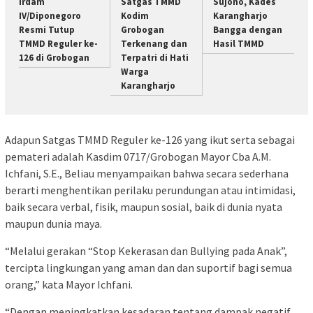
Irdam
Satgas TMMD
Sujono, Kades
IV/Diponegoro
Kodim
Karangharjo
Resmi Tutup
Grobogan
Bangga dengan
TMMD Reguler ke-
Terkenang dan
Hasil TMMD
126 di Grobogan
Terpatri di Hati
Warga
Karangharjo
Adapun Satgas TMMD Reguler ke-126 yang ikut serta sebagai
pemateri adalah Kasdim 0717/Grobogan Mayor Cba A.M.
Ichfani, S.E., Beliau menyampaikan bahwa secara sederhana
berarti menghentikan perilaku perundungan atau intimidasi,
baik secara verbal, fisik, maupun sosial, baik di dunia nyata
maupun dunia maya.
“Melalui gerakan “Stop Kekerasan dan Bullying pada Anak”,
tercipta lingkungan yang aman dan dan suportif bagi semua
orang,” kata Mayor Ichfani.
“Dengan meningkatkan kesadaran tentang dampak negatif