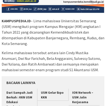
KAMPUSPEDIA.ID
– Lima mahasiswa Universitas Semarang
(USM) mengikuti program Kampus Mengajar (KM) angkatan I
Tahun 2021 yang dicanangkan Kemendikbudristek dan
ditempatkan di Kabupaten Banjarnegara, Rembang, Kudus, dan
Kota Semarang.
Kelima mahasiswa tersebut antara lain Cindy Mustika
Arumsari, Dwi Nur Farichah, Bela Anggaraini, Sulvessy Sutono,
Dwi Yuliana, dan Ratih Ambarwati dan semuanya merupakan
mahasiswi semester enam program studi S1 Akuntansi USM.
BACAAN LAINNYA
Dari Sampah Jadi
USM Gelar Expo
ION Network –
Berkah : KKN USM
KKN
USM Jalin
Edukasi
Kerjasama