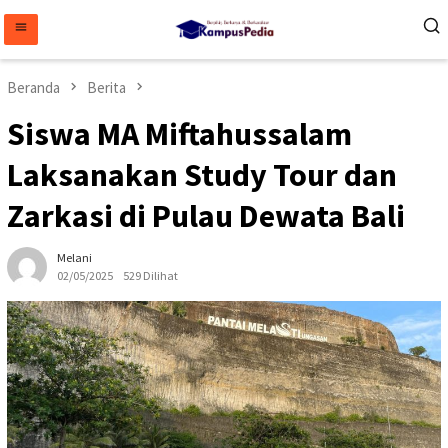
Loncat
ke
konten
Beranda
Berita
Siswa MA Miftahussalam
Laksanakan Study Tour dan
Zarkasi di Pulau Dewata Bali
Melani
02/05/2025
529 Dilihat