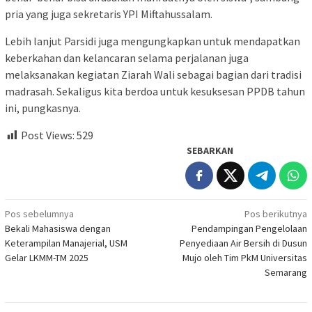
pria yang juga sekretaris YPI Miftahussalam.
Lebih lanjut Parsidi juga mengungkapkan untuk mendapatkan
keberkahan dan kelancaran selama perjalanan juga
melaksanakan kegiatan Ziarah Wali sebagai bagian dari tradisi
madrasah. Sekaligus kita berdoa untuk kesuksesan PPDB tahun
ini, pungkasnya.
Post Views:
529
SEBARKAN
Navigasi
Pos sebelumnya
Pos berikutnya
Bekali Mahasiswa dengan
Pendampingan Pengelolaan
pos
Keterampilan Manajerial, USM
Penyediaan Air Bersih di Dusun
Gelar LKMM-TM 2025
Mujo oleh Tim PkM Universitas
Semarang